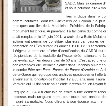
SADC. Mais sa carrière d’ad
et nous pouvons dire « mot
Très impliqué dans la c
communautaires, dont les Chevaliers de Colomb. Sa plus ré
modiques aux Îles-de-la-Madeleine. Président de la Fabriqu
monument historique. Auparavant, il a fait partie du comité 
er
a fait remplacer, le 1
juin 2001, la croix de la Butte Molais
actions ont permis de constituer plusieurs campagnes de réfe
démantelé des Îles durant les années 1980. Le 18 septembre 
il érigeait la première affiche d’identification du CARDI sur
récipiendaire de la médaille de l’Assemblée nationale, le 1
bénévolat aux Îles depuis plus de 50 ans. C’est avec une gr
don d’archives qu’il veillait à ajouter dans un fonds ouver
le comité
Fête des Foret, Forest, de Forest d’Amérique.
Alph
de-la-Garde qui regroupe des archives gracieusement offertes 
à venir sur la fondation de l’hôpital, il y a 85 ans, mais il au
Vernière qui lui doit toute sa splendeur retrouvée, en l’ayan
L’équipe du CARDI était loin de croire à une dernière renc
tristesse, mais un grand merci pour toutes ses années de 
malgré sa maladie. Nous offrons à son épouse aux membres