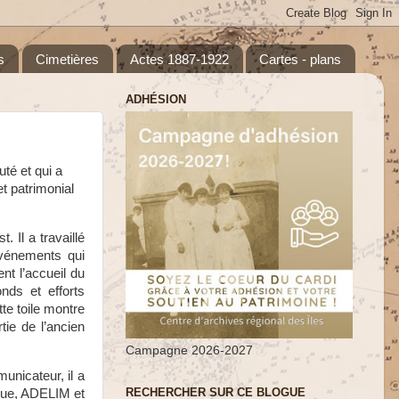
s
Cimetières
Actes 1887-1922
Cartes - plans
ADHÉSION
té et qui a
t patrimonial
 Il a travaillé
 événements qui
nt l’accueil du
ds et efforts
tte toile montre
tie de l’ancien
Campagne 2026-2027
unicateur, il a
RECHERCHER SUR CE BLOGUE
ique, ADELIM et