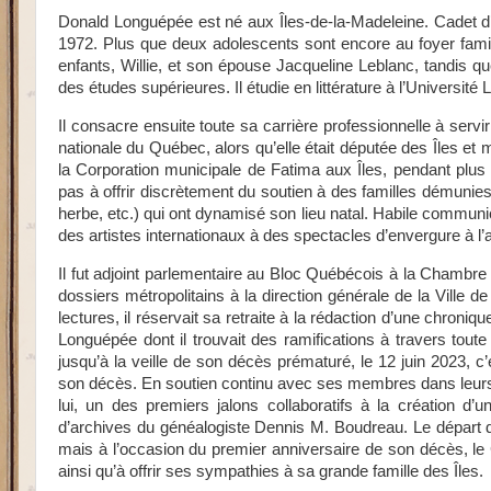
Donald Longuépée est né aux Îles-de-la-Madeleine. Cadet d’u
1972. Plus que deux adolescents sont encore au foyer familia
enfants, Willie, et son épouse Jacqueline Leblanc, tandis qu
des études supérieures. Il étudie en littérature à l’Universi
Il consacre ensuite toute sa carrière professionnelle à servi
nationale du Québec, alors qu’elle était députée des Îles et mi
la Corporation municipale de Fatima aux Îles, pendant plus
pas à offrir discrètement du soutien à des familles démunies
herbe, etc.) qui ont dynamisé son lieu natal. Habile communi
des artistes internationaux à des spectacles d’envergure à l’
Il fut adjoint parlementaire au Bloc Québécois à la Chambr
dossiers métropolitains à la direction générale de la Ville d
lectures, il réservait sa retraite à la rédaction d’une chroni
Longuépée dont il trouvait des ramifications à travers tout
jusqu’à la veille de son décès prématuré, le 12 juin 2023,
son décès. En soutien continu avec ses membres dans leurs 
lui, un des premiers jalons collaboratifs à la création d
d’archives du généalogiste Dennis M. Boudreau. Le départ d
mais à l’occasion du premier anniversaire de son décès, le
ainsi qu’à offrir ses sympathies à sa grande famille des Îles.