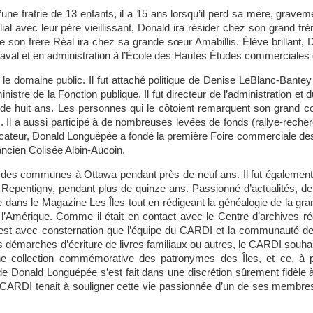
ne fratrie de 13 enfants, il a 15 ans lorsqu’il perd sa mère, grave
l avec leur père vieillissant, Donald ira résider chez son grand frè
e son frère Réal ira chez sa grande sœur Amabillis. Élève brillant, 
té Laval et en administration à l’École des Hautes Études commerciales
r le domaine public. Il fut attaché politique de Denise LeBlanc-Bante
nistre de la Fonction publique. Il fut directeur de l’administration et
 de huit ans. Les personnes qui le côtoient remarquent son grand 
. Il a aussi participé à de nombreuses levées de fonds (rallye-reche
cateur, Donald Longuépée a fondé la première Foire commerciale des Îl
ancien Colisée Albin-Aucoin.
e des communes à Ottawa pendant près de neuf ans. Il fut également
e Repentigny, pendant plus de quinze ans. Passionné d’actualités, de 
que dans le Magazine Les Îles tout en rédigeant la généalogie de la gra
e l’Amérique. Comme il était en contact avec le Centre d’archives ré
 c’est avec consternation que l’équipe du CARDI et la communauté de
démarches d’écriture de livres familiaux ou autres, le CARDI souhai
’une collection commémorative des patronymes des Îles, et ce, à p
e Donald Longuépée s’est fait dans une discrétion sûrement fidèle 
 CARDI tenait à souligner cette vie passionnée d’un de ses membres