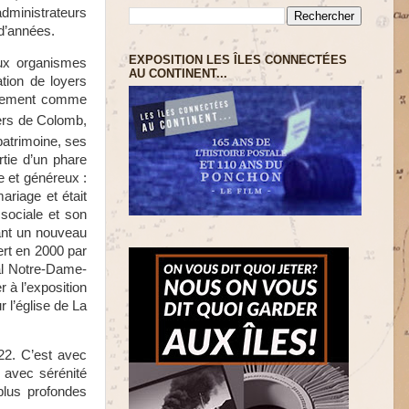
 administrateurs
 d’années.
EXPOSITION LES ÎLES CONNECTÉES
ux organismes
AU CONTINENT...
tion de loyers
assement comme
iers de Colomb,
patrimoine, ses
rtie d’un phare
e et généreux :
ariage et était
 sociale et son
tant un nouveau
ert en 2000 par
al Notre-Dame-
 à l’exposition
r l’église de La
022. C’est avec
 avec sérénité
plus profondes