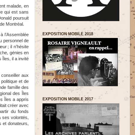
ment malade, en
re qui est sans
Donald poursuit
 de Montréal.
EXPOSITION MOBILE 2018
y à l’Assemblée
 du personnel de
cœur
; il n’hésite
rche, génies en
es, il a invité
 conseiller aux
politique et de
nde famille des
gional des Îles
EXPOSITION MOBILE 2017
s Îles a appris
tait créer avec
artir du fonds
à ses volontés,
 et donateurs,