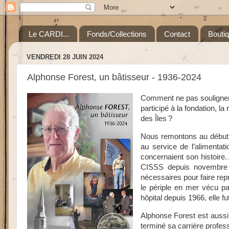
Le CARDI...
Fonds/Collections
Contact
Bouti
VENDREDI 28 JUIN 2024
Alphonse Forest, un bâtisseur - 1936-2024
Comment ne pas souligner
participé à la fondation, l
des Îles ?
Nous remontons au début d
au service de l’alimentat
concernaient son histoire. 
CISSS depuis novembre 2
nécessaires pour faire repr
le périple en mer vécu par
hôpital depuis 1966, elle f
Alphonse Forest est aussi 
terminé sa carrière profe