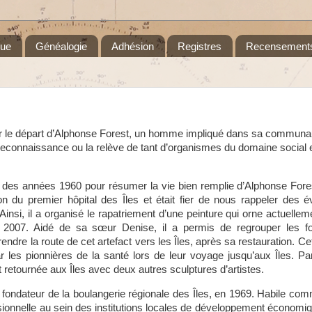
que
Généalogie
Adhésion
Registres
Recensement
 le départ d’Alphonse Forest, un homme impliqué dans sa communau
a reconnaissance ou la relève de tant d’organismes du domaine social e
es années 1960 pour résumer la vie bien remplie d’Alphonse Forest.
ion du premier hôpital des Îles et était fier de nous rappeler des
Ainsi, il a organisé le rapatriement d’une peinture qui orne actuelleme
007. Aidé de sa sœur Denise, il a permis de regrouper les fon
endre la route de cet artefact vers les Îles, après sa restauration. Ce
 les pionnières de la santé lors de leur voyage jusqu’aux Îles. Par
ut retournée aux Îles avec deux autres sculptures d’artistes.
fondateur de la boulangerie régionale des Îles, en 1969. Habile comm
ssionnelle au sein des institutions locales de développement économ