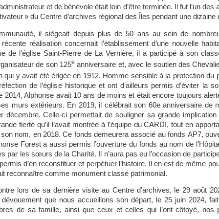
ministrateur et de bénévole était loin d’être terminée. Il fut l’un des
ivateur » du Centre d’archives régional des Îles pendant une dizaine
ommunauté, il siégeait depuis plus de 50 ans au sein de nombre
cente réalisation concernait l’établissement d’une nouvelle habita
e de l’église Saint-Pierre de La Vernière, il a participé à son cl
e
organisateur de son 125
anniversaire et, avec le soutien des Cheval
on qui y avait été érigée en 1912. Homme sensible à la protection du 
ction de l’église historique et ont d’ailleurs permis d’éviter la so
2014, Alphonse avait 10 ans de moins et était encore toujours alert
 ses murs extérieurs. En 2019, il célébrait son 60e anniversaire de m
er décembre. Celle-ci permettait de souligner sa grande implication
ande fierté qu’il l’avait montrée à l’équipe du CARDI, tout en appor
t en son nom, en 2018. Ce fonds demeurera associé au fonds AP7, ouv
onse Forest a aussi permis l’ouverture du fonds au nom de l’Hôpit
par les sœurs de la Charité. Il n’aura pas eu l’occasion de participer
ra permis d’en reconstituer et perpétuer l’histoire. Il en est de même pou
t fait reconnaître comme monument classé patrimonial.
ontre lors de sa dernière visite au Centre d’archives, le 29 août 2
dévouement que nous accueillons son départ, le 25 juin 2024, fait
 de sa famille, ainsi que ceux et celles qui l’ont côtoyé, nos 