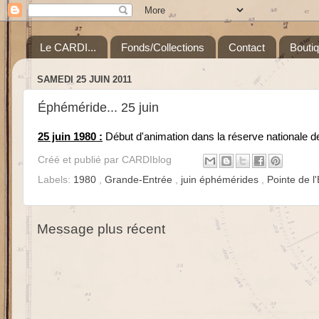
Le CARDI...
Fonds/Collections
Contact
Bouti
SAMEDI 25 JUIN 2011
Éphéméride... 25 juin
25 juin 1980 :
Début d'animation dans la réserve nationale de 
Créé et publié par
CARDIblog
Labels:
1980
,
Grande-Entrée
,
juin éphémérides
,
Pointe de l
Message plus récent