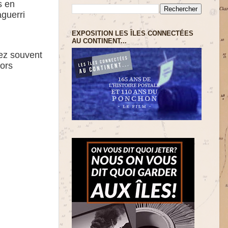
s
e
n
agu
erri
EXPOSITION LES ÎLES CONNECTÉES
AU CONTINENT...
rez souvent
lors