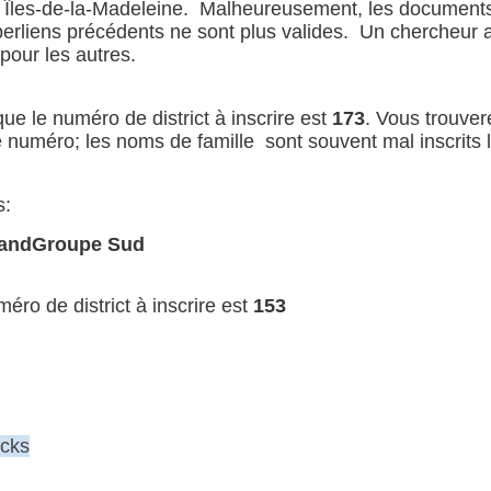
 Îles-de-la-Madeleine.
Malheureusement,
les document
yperliens précédents ne sont plus valides. Un chercheur 
 pour les autres.
 que
le numéro de district à inscrire est
173
. Vous trouve
e numéro
; les noms de famille
sont s
ouvent mal inscrits
s:
land
Groupe Sud
méro de district à inscrire est
153
ocks