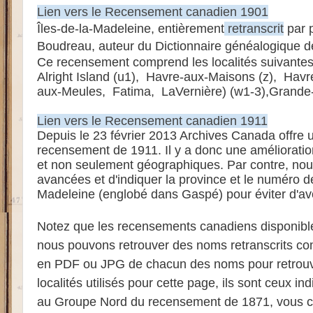
Lien vers le Recensement canadien 1901
Îles-de-la-Madeleine, entièrement
retranscrit
par p
Boudreau, auteur du Dictionnaire généalogique de
Ce recensement comprend les localités suivantes
Alright Island (u1), Havre-aux-Maisons (z), Havr
aux-Meules, Fatima, LaVernière) (w1-3),Grande-E
Lien vers le Recensement canadien 1911
Depuis le 23 février 2013 Archives Canada offre 
recensement de 1911. Il y a donc une amélioration
et non seulement géographiques. Par contre, nou
avancées et d'indiquer la province et le numéro d
Madeleine (englobé dans Gaspé) pour éviter d'avo
Notez que les recensements canadiens disponibles
nous pouvons retrouver des noms retranscrits comme
en PDF ou JPG de chacun des noms pour retrouve
localités utilisés pour cette page, ils sont ceux 
au Groupe Nord du recensement de 1871, vous co