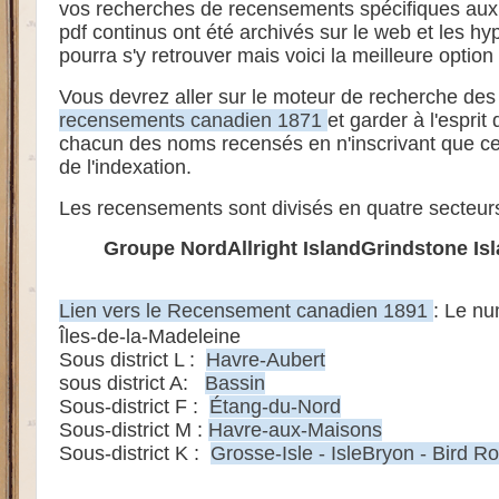
vos recherches de recensements spécifiques aux
pdf
continus ont été archivés sur le web et les h
pourra s'y retr
ouver mais
voici la meilleure option
Vous devrez
aller sur le moteur de recherche
d
es
recensements canadien 1871
et garder
à l'esprit
chacun des noms recensés en n'inscrivant que c
de
l'indexation
.
Les recen
sements sont divisés en quatre secteur
Groupe Nord
Allright Island
Grindstone Is
Lien vers le Recensement canadien 1891
: Le nu
Îles-de-la-Madeleine
Sous district L :
Havre-Aubert
sous district A:
Bassin
Sous-district F :
Étang-du-Nord
Sous-district M :
Havre-aux-Maisons
Sous-district K :
Grosse-Isle - IsleBryon - Bird R