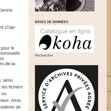
 Dennis
BASES DE DONNÉES
rd (Cap-
 pour le
nominatifs
Rechercher
es
es-de-la-
s
;
ainsi,
les fichiers
s ou
naux. Ainsi,
sidents de