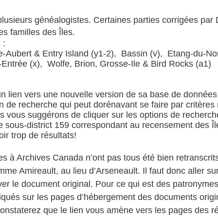
lusieurs généalogistes. Certaines parties corrigées par
s familles des Îles.
 :
e-Aubert & Entry Island (y1-2), Bassin (v), Etang-du-No
ntrée (x), Wolfe, Brion, Grosse-Ile & Bird Rocks (a1)
un lien vers une nouvelle version de sa base de données
 de recherche qui peut dorénavant se faire par critères 
s vous suggérons de cliquer sur les options de recherch
e sous-district 159 correspondant au recensement des Îl
ir trop de résultats!
 à Archives Canada n’ont pas tous été bien retranscrit
 Amireault, au lieu d’Arseneault. Il faut donc aller sur 
r le document original. Pour ce qui est des patronyme
indiqués sur les pages d’hébergement des documents origi
nstaterez que le lien vous amène vers les pages des ré