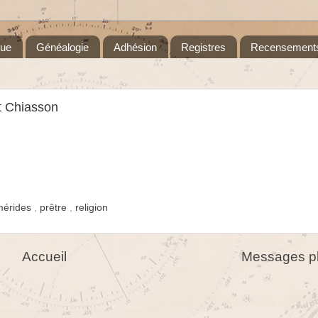
que
Généalogie
Adhésion
Registres
Recensement
rt Chiasson
mérides
,
prêtre
,
religion
Accueil
Messages pl