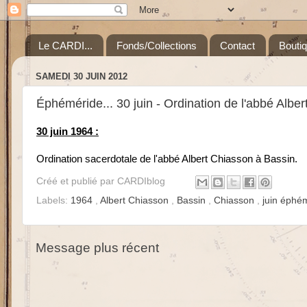
Le CARDI...
Fonds/Collections
Contact
Bouti
SAMEDI 30 JUIN 2012
Éphéméride... 30 juin - Ordination de l'abbé Albe
30 juin 1964 :
Ordination sacerdotale de l'abbé Albert Chiasson à Bassin.
Créé et publié par
CARDIblog
Labels:
1964
,
Albert Chiasson
,
Bassin
,
Chiasson
,
juin éphé
Message plus récent