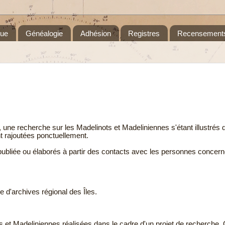
que
Généalogie
Adhésion
Registres
Recensement
 une recherche sur les Madelinots et Madeliniennes s'étant illustrés d
nt rajoutées ponctuellement.
 publiée ou élaborés à partir des contacts avec les personnes concern
 d'archives régional des Îles.
s et Madeliniennes réalisées dans le cadre d'un projet de recherche.