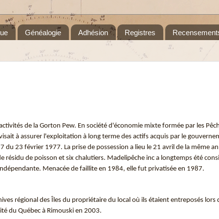
que
Généalogie
Adhésion
Registres
Recensement
 activités de la Gorton Pew. En société d'économie mixte formée par les Pêc
sait à assurer l'exploitation à long terme des actifs acquis par le gouverne
7 du 23 février 1977. La prise de possession a lieu le 21 avril de la même an
de résidu de poisson et six chalutiers. Madelipêche inc a longtemps été co
indépendante. Menacée de faillite en 1984, elle fut privatisée en 1987.
es régional des Îles du propriétaire du local où ils étaient entreposés lors 
sité du Québec à Rimouski en 2003.