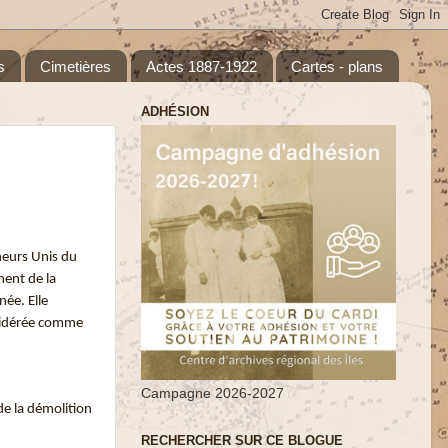
s
Cimetières
Actes 1887-1922
Cartes - plans
ADHÉSION
heurs Unis du
ment de la
née. Elle
nsidérée comme
Campagne 2026-2027
de la démolition
RECHERCHER SUR CE BLOGUE