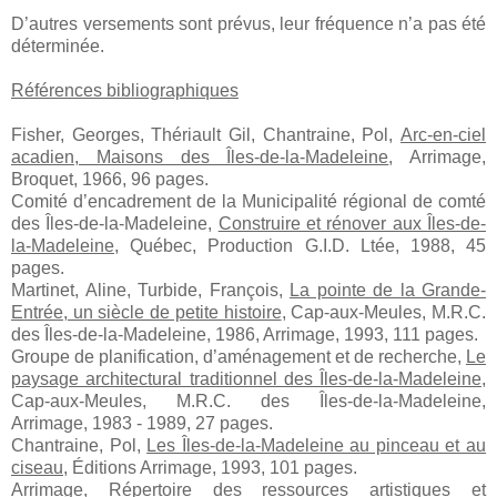
D’autres versements sont prévus, leur fréquence n’a pas été
déterminée.
Références bibliographiques
Fisher, Georges, Thériault Gil, Chantraine, Pol,
Arc-en-ciel
acadien, Maisons des Îles-de-la-Madeleine
, Arrimage,
Broquet, 1966, 96 pages.
Comité d’encadrement de la Municipalité régional de comté
des Îles-de-la-Madeleine,
Construire et rénover aux Îles-de-
la-Madeleine
, Québec, Production G.I.D. Ltée, 1988, 45
pages.
Martinet, Aline, Turbide, François,
La pointe de la Grande-
Entrée, un siècle de petite histoire
, Cap-aux-Meules, M.R.C.
des Îles-de-la-Madeleine, 1986, Arrimage, 1993, 111 pages.
Groupe de planification, d’aménagement et de recherche,
Le
paysage architectural traditionnel des Îles-de-la-Madeleine
,
Cap-aux-Meules, M.R.C. des Îles-de-la-Madeleine,
Arrimage, 1983 - 1989, 27 pages.
Chantraine, Pol,
Les Îles-de-la-Madeleine au pinceau et au
ciseau
, Éditions Arrimage, 1993, 101 pages.
Arrimage,
Répertoire des ressources artistiques et