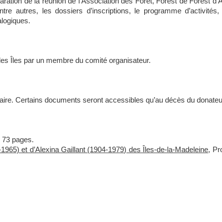
aration de la réunion de l’Association des Forêt, Forest de Forest d
ntre autres, les dossiers d’inscriptions, le programme d’activités
logiques.
des Îles par un membre du comité organisateur.
ssaire. Certains documents seront accessibles qu’au décès du donateu
, 73 pages.
-1965) et d’Alexina Gaillant (1904-1979) des Îles-de-la-Madeleine
, Pr