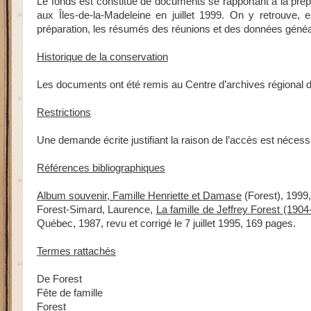
Le fonds est constitué de documents se rapportant à la prép
aux Îles-de-la-Madeleine en juillet 1999. On y retrouve, e
préparation, les résumés des réunions et des données généa
Historique de la conservation
Les documents ont été remis au Centre d’archives régional 
Restrictions
Une demande écrite justifiant la raison de l’accès est néce
Références bibliographiques
Album souvenir, Famille Henriette et Damase
(Forest), 1999
Forest-Simard, Laurence,
La famille de Jeffrey Forest (1904
Québec, 1987, revu et corrigé le 7 juillet 1995, 169 pages.
Termes rattachés
De Forest
Fête de famille
Forest