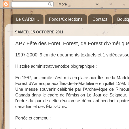
Le CARDI...
Fonds/Collections
Contact
Bouti
SAMEDI 15 OCTOBRE 2011
AP7 Fête des Foret, Forest, de Forest d’Amériqu
1997-2000, 9 cm de documents textuels et 1 vidéocasset
Histoire administrative/notice biographique :
En 1997, un comité s’est mis en place aux Îles-de-la-Madelei
Forest d’Amérique aux Îles-de-la-Madeleine en juillet 1999. L
Une messe souvenir célébrée par l’Archevêque de Rimouski
Canada dans le cadre de l’émission Le Jour de Seigneur. D
l’ordre du jour de cette réunion se déroulant pendant quat
canadien et des États-Unis.
Portée et contenu :