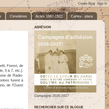
s
Cimetières
Actes 1887-1922
Cartes - plans
ADHÉSION
rêt, Forest, de
, 5 à 7, etc.).
hone de Radio-
ntres furent à
rio, de l’Ouest
Campagne 2026-2027
RECHERCHER SUR CE BLOGUE