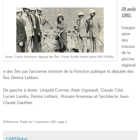
29 août
1982:
Inaugur
ation
des
travaux
de la
Soure: Centre d'archives régional des Îles, Fonds Achille Hubert photo AP1-P1943a
piscine
régional
e des Îles par l'ancienne ministre de la Fonction publique et députée des
Îles Denise Leblanc.
De gauche à droite: Léopold Cormier, Alain Vigneault, Claude Côté,
Lucien Landry, Denise Leblanc, Rosaire Arseneau et l'architecte Jean-
Claude Gauthier.
Références: Radar du 7 septembre 1982, page 1.
CARDIblog