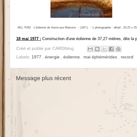
AE1, P292
L’éolienne de Havre-aux-Maisons . - [197-] . - 1 photographie : détail ; 20,25 x 2
18 mai 1977 :
Construction d'une éolienne de 37,27 mètres, dite la 
Créé et publié par
CARDIblog
Labels:
1977
,
énergie
,
éolienne
,
mai éphémérides
,
record
Message plus récent