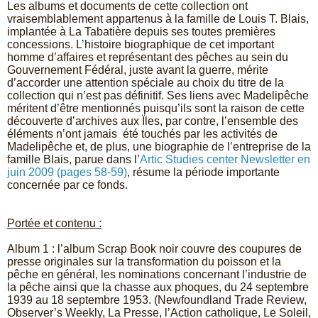
Les albums et documents de cette collection ont
vraisemblablement appartenus à la famille de Louis T. Blais,
implantée à La Tabatière depuis ses toutes premières
concessions. L’histoire biographique de cet important
homme d’affaires et représentant des pêches au sein du
Gouvernement Fédéral, juste avant la guerre, mérite
d’accorder une attention spéciale au choix du titre de la
collection qui n’est pas définitif. Ses liens avec Madelipêche
méritent d’être mentionnés puisqu’ils sont la raison de cette
découverte d’archives aux Ïles, par contre, l’ensemble des
éléments n’ont jamais été touchés par les activités de
Madelipêche et, de plus, une biographie de l’entreprise de la
famille Blais, parue dans l’
Artic Studies center Newsletter en
juin 2009 (pages 58-59)
, résume la période importante
concernée par ce fonds.
Portée et contenu :
Album 1 : l’album Scrap Book noir couvre des coupures de
presse originales sur la transformation du poisson et la
pêche en général, les nominations concernant l’industrie de
la pêche ainsi que la chasse aux phoques, du 24 septembre
1939 au 18 septembre 1953.
(Newfoundland Trade Review,
Observer’s Weekly, La Presse, l’Action catholique, Le Soleil,