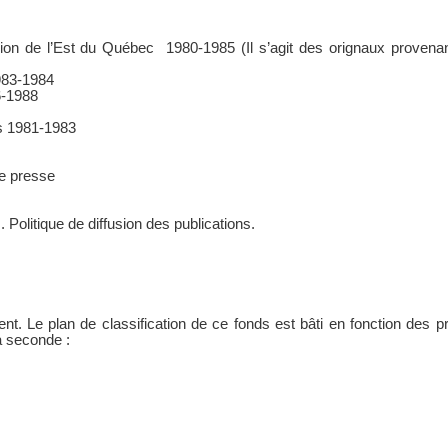
gion de l’Est du Québec 1980-1985 (Il s’agit des orignaux provena
1983-1984
6-1988
les 1981-1983
de presse
olitique de diffusion des publications.
nt. Le plan de classification de ce fonds est bâti en fonction des 
a seconde :