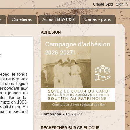
s
Cimetières
Actes 1887-1922
Cartes - plans
ADHÉSION
.
ébec, le fonds
poursuivra ses
65 sous l’égide
rrespondant aux
des jeunes au
des Îles-de-la-
compte en 1983,
tatisticien. En
nnait un second
Campagne 2026-2027
RECHERCHER SUR CE BLOGUE