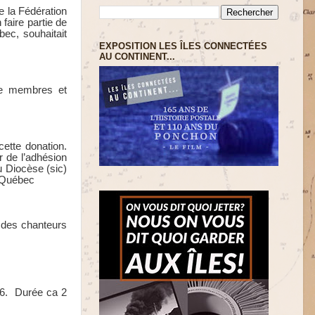
de la Fédération
faire partie de
ec, souhaitait
EXPOSITION LES ÎLES CONNECTÉES
AU CONTINENT...
 de membres et
ette donation.
 de l’adhésion
u Diocèse (sic)
u Québec
 des chanteurs
6. Durée ca 2