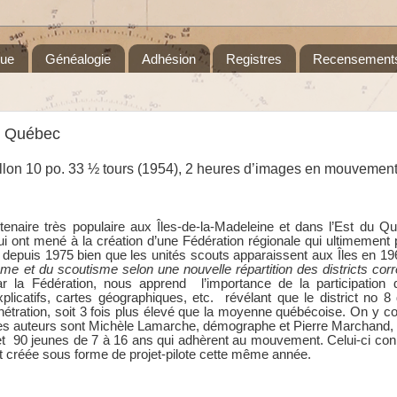
que
Généalogie
Adhésion
Registres
Recensement
du Québec
llon
10 po. 33 ½ tours (1954), 2 heures d’images en mouvement
enaire très populaire aux Îles-de-la-Madeleine et dans l’Est du Qu
 ont mené à la création d’une Fédération régionale qui ultimement 
te depuis 1975 bien que les unités scouts apparaissent aux Îles en 19
me et du scoutisme selon une nouvelle répartition des districts co
la Fédération, nous apprend l’importance de la participation 
plicatifs, cartes géographiques, etc. révélant que le district no 8 
pénétration, soit 3 fois plus élevé que la moyenne québécoise. On y 
 Les auteurs sont Michèle Lamarche, démographe et Pierre Marchand, s
 et 90 jeunes de 7 à 16 ans qui adhèrent au mouvement. Celui-ci co
t créée sous forme de projet-pilote cette même année.