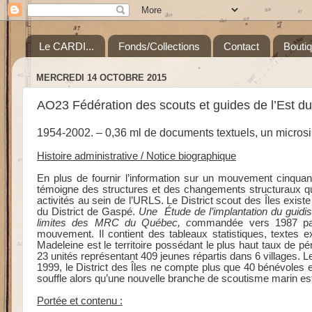
Le CARDI...
Fonds/Collections
Contact
Bouti
MERCREDI 14 OCTOBRE 2015
AO23 Fédération des scouts et guides de l’Est 
1954-2002. – 0,36 ml de documents textuels, un microsi
Histoire administrative / Notice biographique
En plus de fournir l’information sur un mouvement cinquant
témoigne des structures et des changements structuraux qui
activités au sein de l’URLS. Le District scout des Îles exis
du District de Gaspé.
Une Étude de l’implantation du guidis
limites des MRC du Québec, c
ommandée vers 1987 par 
mouvement. Il contient des tableaux statistiques, textes ex
Madeleine est le territoire possédant le plus haut taux de 
23 unités représentant 409 jeunes répartis dans 6 villages.
1999, le District des Îles ne compte plus que 40 bénévoles
souffle alors qu’une nouvelle branche de scoutisme marin es
Portée et contenu :