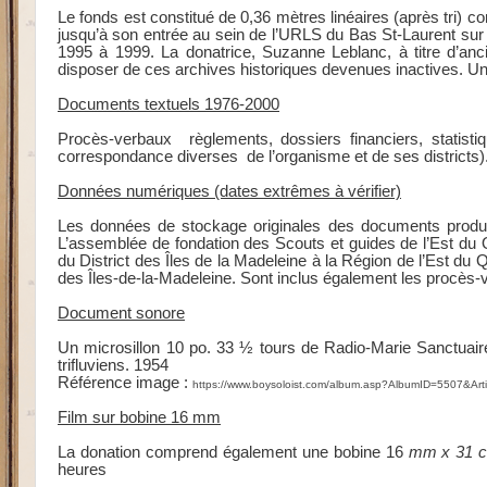
Le fonds est constitué de 0,36 mètres linéaires (après tri) co
jusqu’à son entrée au sein de l’URLS du Bas St-Laurent sur le
1995 à 1999. La donatrice, Suzanne Leblanc, à titre d’an
disposer de ces archives historiques devenues inactives. Un tr
Documents textuels 1976-2000
Procès-verbaux règlements, dossiers financiers, statistiq
correspondance diverses de l’organisme et de ses districts)
D
onnées numériques (dates extrêmes à vérifier)
Les données de stockage originales des documents produit
L’assemblée de fondation des Scouts et guides de l’Est d
du District des Îles de la Madeleine à la Région de l’Est d
des Îles-de-la-Madeleine. Sont inclus également les procès-
Document sonore
Un microsillon
10 po. 33 ½ tours de Radio-Marie Sanctuai
trifluviens. 1954
Référence image :
https://www.boysoloist.com/album.asp?AlbumID=5507&Ar
Film sur bobine 16 mm
La donation comprend également une bobine 16
mm x 31 
heures