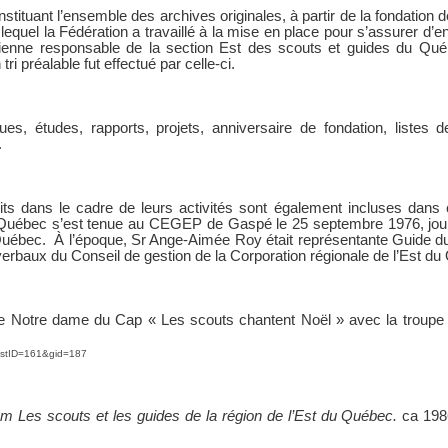
nstituant l’ensemble des archives originales, à partir de la fondation 
quel la Fédération a travaillé à la mise en place pour s’assurer d’en 
cienne responsable de la section Est des scouts et guides du Québ
i préalable fut effectué par celle-ci.
ues, études, rapports, projets, anniversaire de fondation, listes
.
s dans le cadre de leurs activités sont également incluses dans c
u Québec s’est tenue au CEGEP de Gaspé le 25 septembre 1976, jour
u Québec. À l’époque, Sr Ange-Aimée Roy était représentante Guide d
verbaux du Conseil de gestion de la Corporation régionale de l’Est d
re Notre dame du Cap « Les scouts chantent Noël » avec la troupe
tistID=161&gid=187
cm
Les scouts et les guides de la région de l’Est du Québec.
ca 198