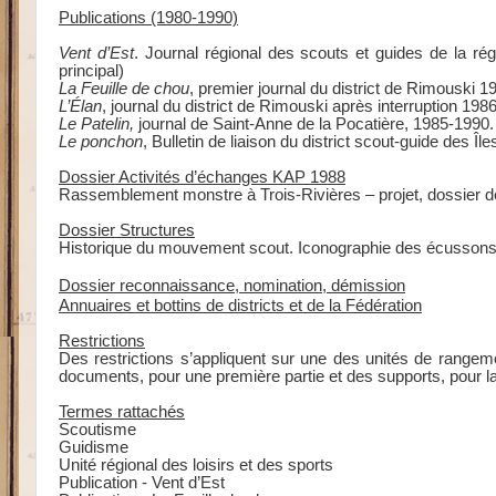
Publications (1980-1990)
Vent d’Est
. Journal régional des scouts et guides de la ré
principal)
La Feuille de chou
, premier journal du district de Rimouski 
L’Élan
, journal du district de Rimouski après interruption 198
Le Patelin,
journal de Saint-Anne de la Pocatière, 1985-1990.
Le ponchon
, Bulletin de liaison du district scout-guide des Î
Dossier Activités d’échanges KAP 1988
Rassemblement monstre à Trois-Rivières – projet, dossier 
Dossier Structures
Historique du mouvement scout. Iconographie des écussons. P
Dossier reconnaissance, nomination, démission
Annuaires et bottins de districts et de la Fédération
Restrictions
Des restrictions s’appliquent sur une des unités de rangeme
documents, pour une première partie et des supports, pour l
Termes rattachés
Scoutisme
Guidisme
Unité régional des loisirs et des sports
Publication - Vent d’Est