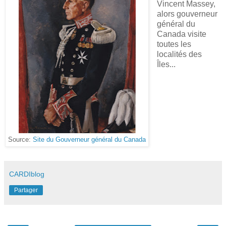
Vincent Massey,
alors gouverneur
général du
Canada visite
toutes les
localités des
Îles...
Source:
Site du Gouverneur général du Canada
CARDIblog
Partager