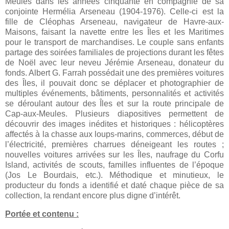
Meules dans les années cinquante en compagnie de sa
conjointe Hermélia Arseneau (1904-1976). Celle-ci est la
fille de Cléophas Arseneau, navigateur de Havre-aux-
Maisons, faisant la navette entre les Îles et les Maritimes
pour le transport de marchandises. Le couple sans enfants
partage des soirées familiales de projections durant les fêtes
de Noël avec leur neveu Jérémie Arseneau, donateur du
fonds. Albert G. Farrah possédait une des premières voitures
des Îles, il pouvait donc se déplacer et photographier de
multiples événements, bâtiments, personnalités et activités
se déroulant autour des Îles et sur la route principale de
Cap-aux-Meules. Plusieurs diapositives permettent de
découvrir des images inédites et historiques : hélicoptères
affectés à la chasse aux loups-marins, commerces, début de
l’électricité, premières charrues déneigeant les routes ;
nouvelles voitures arrivées sur les Îles, naufrage du Corfu
Island, activités de scouts, familles influentes de l’époque
(Jos Le Bourdais, etc.). Méthodique et minutieux, le
producteur du fonds a identifié et daté chaque pièce de sa
collection, la rendant encore plus digne d’intérêt.
Portée et contenu :