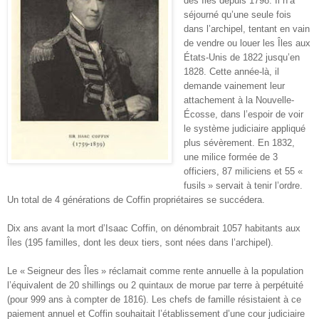
des Îles depuis 1798. Il n’a
séjourné qu’une seule fois
dans l’archipel, tentant en vain
de vendre ou louer les Îles aux
États-Unis de 1822 jusqu’en
1828. Cette année-là, il
demande vainement leur
attachement à la Nouvelle-
Écosse, dans l’espoir de voir
le système judiciaire appliqué
plus sévèrement. En 1832,
une milice formée de 3
officiers, 87 miliciens et 55 «
fusils » servait à tenir l’ordre.
Un total de 4 générations de Coffin propriétaires se succédera.
Dix ans avant la mort d’Isaac Coffin, on dénombrait 1057 habitants aux
Îles (195 familles, dont les deux tiers, sont nées dans l’archipel).
Le « Seigneur des Îles » réclamait comme rente annuelle à la population
l’équivalent de 20 shillings ou 2 quintaux de morue par terre à perpétuité
(pour 999 ans à compter de 1816). Les chefs de famille résistaient à ce
paiement annuel et Coffin souhaitait l’établissement d’une cour judiciaire