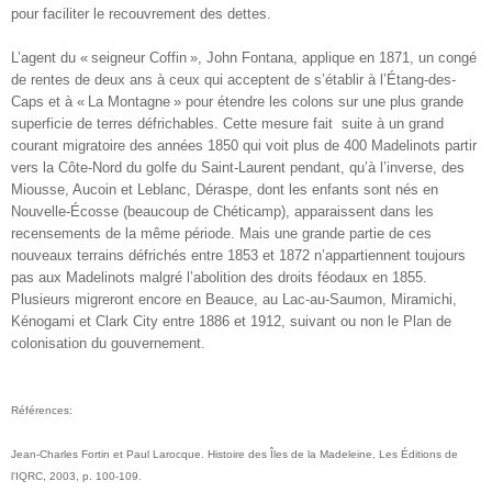
pour faciliter le recouvrement des dettes.
L’agent du « seigneur Coffin », John Fontana, applique en 1871, un congé
de rentes de deux ans à ceux qui acceptent de s’établir à l’Étang-des-
Caps et à « La Montagne » pour étendre les colons sur une plus grande
superficie de terres défrichables. Cette mesure fait suite à un grand
courant migratoire des années 1850 qui voit plus de 400 Madelinots partir
vers la Côte-Nord du golfe du Saint-Laurent pendant, qu’à l’inverse, des
Miousse, Aucoin et Leblanc, Déraspe, dont les enfants sont nés en
Nouvelle-Écosse (beaucoup de Chéticamp), apparaissent dans les
recensements de la même période. Mais une grande partie de ces
nouveaux terrains défrichés entre 1853 et 1872 n’appartiennent toujours
pas aux Madelinots malgré l’abolition des droits féodaux en 1855.
Plusieurs migreront encore en Beauce, au Lac-au-Saumon, Miramichi,
Kénogami et Clark City entre 1886 et 1912, suivant ou non le Plan de
colonisation du gouvernement.
Références:
Jean-Charles Fortin et Paul Larocque.
Histoire des Îles de la Madeleine, Les Éditions de
l'IQRC, 2003, p. 100-109.