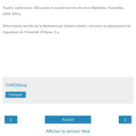
Pauline Carbonneau.
Découverte et peuplement des Iles de la Madeleine, Humanitas,
2009, 260 p.
Brève histoire des Îles de la Madeleine par Carmen Leblanc, chercheur au département de
linguistique de l'Université d'Ottawa, 3 p.
CARDIblog
Partager
‹
›
Accueil
Afficher la version Web