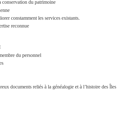
la conservation du patrimoine
inienne
orer constamment les services existants.
ertise reconnue
I
n membre du personnel
ves
ux documents reliés à la généalogie et à l’histoire des Îles