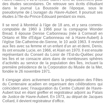
des études secondaires. On retrouve ses écrits d'étudiant
dans le journal La Boussole de l'époque, sous le
pseudonyme de
L'ouragan du Havre-Aubert
. Il poursuit ses
études à l'Ile-du-Prince-Édouard pendant six mois.
Il se rend à Montréal à l
'â
ge de 18 ans, et y sera commis-
comptable de 1960 à 1966 pour la compagnie Wonder
Bread. Il épouse Denise Carbonneau (née à Cornwall en
Ontario et fille d'Edgar Carbonneau né à Havre-Aubert) à
l'église Ste-Catherine-de-Sienne, le 10 août 1963. Il revient
aux Îles avec sa femme et un enfant d'un an et demi, Denis.
Ils ont ensuite Lucie, en 1966, et Alain en 1970. Il est ensuite
représentant du Conseil du Loisir de l’Est-du-Québec pour
les Îles et se consacre alors dans de nombreuses sphères
d’activités au service de la population des Îles, incluant la
première présidence de la Corporation du Musée de la Mer,
fondée le 26 novembre 1971.
Il s'
engage alors activement dans la préparation des Fêtes
du Centenaire acadien en organisant des célébrations qui
coïncident avec l'
inauguration du Centre Culturel de Havre-
Aubert tout en étant greffier et
registrateur adjoint
au Palais
de Justice de Havre-Aubert. En 1973, au départ de Jacques
Collard, il devient registrateur d'office.