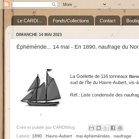
Le CARDI...
Fonds/Collections
Contact
Bouti
DIMANCHE 14 MAI 2023
Éphéméride... 14 mai - En 1890, naufrage du N
La Goélette de 116 tonneaux
Nors
sud de l'Île du Havre-Aubert, vis-à
Réf.: Liste condensée des naufrag
I
Créé et publié par
CARDIblog
Labels:
1890
,
Havre-Aubert
,
mai éphémérides
,
naufrage