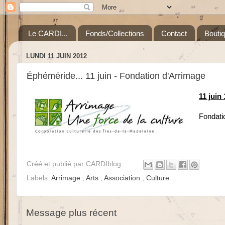
Le CARDI...
Fonds/Collections
Contact
Bouti
LUNDI 11 JUIN 2012
Éphéméride... 11 juin - Fondation d'Arrimage
11 juin 
Fondatio
Créé et publié par
CARDIblog
Labels:
Arrimage
,
Arts
,
Association
,
Culture
Message plus récent