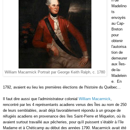
n de
Madelino
ts
envoyés
au Cap-
Breton
pour
obtenir
l'autorisa
tion de
demeurer
aux Îles-
de-la-
William Macarmick Portrait par George Keith Ralph, c. 1780
Madelein
e. En
1792, avaient eu lieu les premières élections de l'histoire du Québec...
Il faut dire aussi que l'administrateur colonial
Wi
lliam M
acarmick
,
rencontré par les 4 représentants acadiens venus des Îles au nom de 250
de leurs semblables, avait déjà favorablement répondu à un groupe de
réfugiés acadiens en provenance des îles Saint-Pierre et Miquelon, où ils
avaient surtout travaillé aux pêcheries, pour qu'il puissent s’établir à l’île
Madame et à Chéticamp au début des années 1790. Macarmick avait été