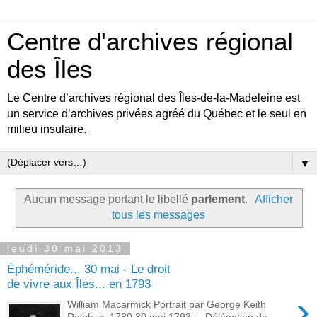
Centre d'archives régional
des Îles
Le Centre d’archives régional des Îles-de-la-Madeleine est
un service d’archives privées agréé du Québec et le seul en
milieu insulaire.
▼
Aucun message portant le libellé
parlement
.
Afficher
tous les messages
jeudi 30 mai 2013
Éphéméride... 30 mai - Le droit
de vivre aux Îles... en 1793
›
William Macarmick Portrait par George Keith
Ralph, c. 1780 30 mai 1793 : Délégation de