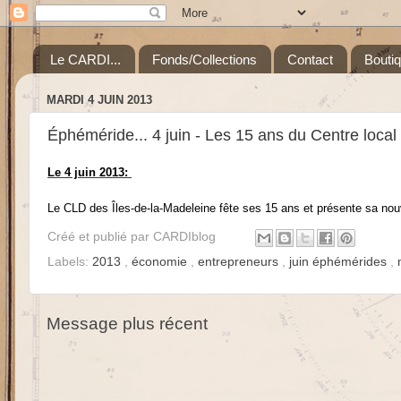
Le CARDI...
Fonds/Collections
Contact
Bouti
MARDI 4 JUIN 2013
Éphéméride... 4 juin - Les 15 ans du Centre loca
Le 4 juin 2013:
Le CLD des Îles-de-la-Madeleine fête ses 15 ans et présente sa no
Créé et publié par
CARDIblog
Labels:
2013
,
économie
,
entrepreneurs
,
juin éphémérides
,
Message plus récent