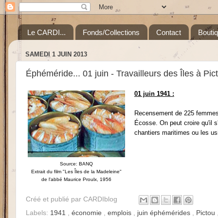
Le CARDI...
Fonds/Collections
Contact
Bouti
SAMEDI 1 JUIN 2013
Éphéméride... 01 juin - Travailleurs des Îles à Pic
01 juin 1941 :
Recensement de 225 femmes e
Écosse. On peut croire qu'il 
chantiers maritimes ou les us
Source: BANQ
Extrait du film "Les Îles de la Madeleine"
de l'abbé Maurice Proulx, 1956
Créé et publié par
CARDIblog
Labels:
1941
,
économie
,
emplois
,
juin éphémérides
,
Pictou