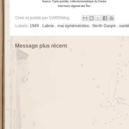
Source: Carte postale, collectionnumérique du Centre
d'archives régional des Îles
Créé et publié par
CARDIblog
Labels:
1949
,
Labrie
,
mai éphémérides
,
North Gaspé
,
sant
Message plus récent