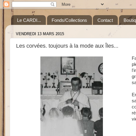
Le CARDI...
Fonds/Collections
Contact
Bouti
VENDREDI 13 MARS 2015
Les corvées. toujours à la mode aux Îles...
Fa
pl
l'
gr
sa
En
sa
co
ré
vi