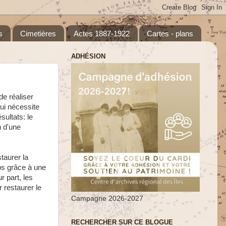
s
Cimetières
Actes 1887-1922
Cartes - plans
ADHÉSION
de réaliser
qui nécessite
sultats: le
n d'une
taurer la
ps grâce à une
r part, les
 restaurer le
Campagne 2026-2027
RECHERCHER SUR CE BLOGUE