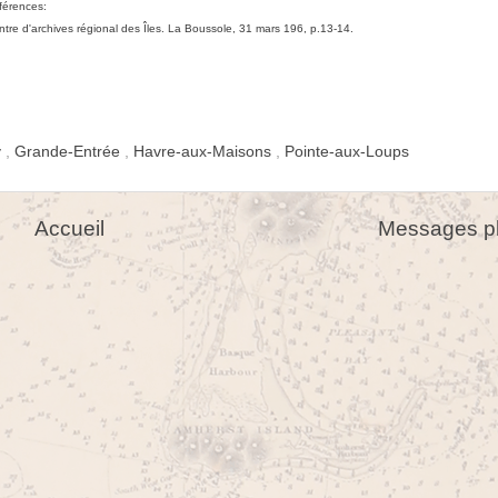
férences:
tre d'archives régional des Îles. La Boussole, 31 mars 196, p.13-14.
y
,
Grande-Entrée
,
Havre-aux-Maisons
,
Pointe-aux-Loups
Accueil
Messages pl