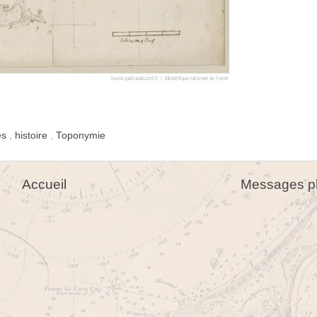
es
,
histoire
,
Toponymie
Accueil
Messages pl