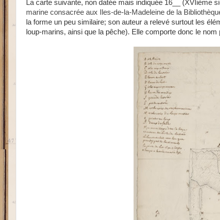
La carte suivante, non datée mais indiquée 16__ (XVIième sièc
marine consacrée aux Iles-de-la-Madeleine de la Bibliothèqu
la forme un peu similaire; son auteur a relevé surtout les él
loup-marins, ainsi que la pêche). Elle comporte donc le nom p