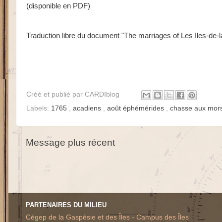
(disponible en PDF)
Traduction libre du document "The marriages of Les Iles-de
Créé et publié par
CARDIblog
Labels:
1765
,
acadiens
,
août éphémérides
,
chasse aux mor
Message plus récent
PARTENAIRES DU MILIEU
Cégep de la Gaspésie et des Îles - Campus des Îles