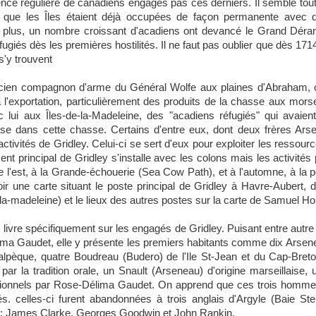
ence régulière de canadiens engagés pas ces derniers. Il semble tout 
le, que les Îles étaient déjà occupées de façon permanente avec
plus, un nombre croissant d'acadiens ont devancé le Grand Déran
fugiés dès les premières hostilités. Il ne faut pas oublier que dès 1714
s'y trouvent
y, ancien compagnon d'arme du Général Wolfe aux plaines d'Abraham, 
à l'exportation, particulièrement des produits de la chasse aux morse
 lui aux Îles-de-la-Madeleine, des "acadiens réfugiés" qui avaie
tise dans cette chasse. Certains d'entre eux, dont deux frères Ars
tivités de Gridley. Celui-ci se sert d'eux pour exploiter les ressource
ent principal de Gridley s'installe avec les colons mais les activités 
 l'est, à la Grande-échouerie (Sea Cow Path), et à l'automne, à la p
r une carte situant le poste principal de Gridley à Havre-Aubert, d
-madeleine) et le lieux des autres postes sur la carte de Samuel Ho
livre spécifiquement sur les engagés de Gridley. Puisant entre autr
ima Gaudet, elle y présente les premiers habitants comme dix Arsen
lpèque, quatre Boudreau (Budero) de l'Ile St-Jean et du Cap-Breto
r la tradition orale, un Snault (Arseneau) d'origine marseillaise, u
raditionnels par Rose-Délima Gaudet. On apprend que ces trois homme
. celles-ci furent abandonnées à trois anglais d'Argyle (Baie Ste
es: James Clarke, Georges Goodwin et John Rankin.