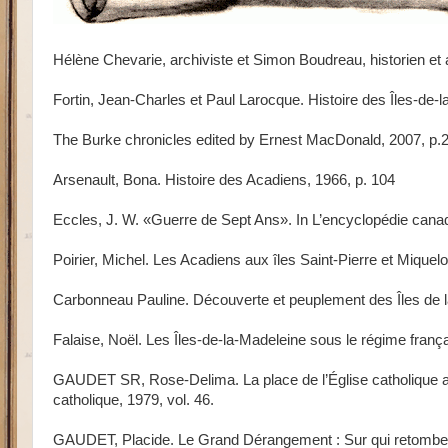
Hélène Chevarie, archiviste et Simon Boudreau, historien et 
Fortin, Jean-Charles et Paul Larocque. Histoire des Îles-de-
The Burke chronicles edited by Ernest MacDonald, 2007, p.
Arsenault, Bona. Histoire des Acadiens, 1966, p. 104
Eccles, J. W. «Guerre de Sept Ans». In L’encyclopédie canad
Poirier, Michel. Les Acadiens aux îles Saint-Pierre et Miquelo
Carbonneau Pauline. Découverte et peuplement des Îles de l
Falaise, Noël. Les Îles-de-la-Madeleine sous le régime frança
GAUDET SR, Rose-Delima. La place de l’Église catholique aux
catholique, 1979, vol. 46.
GAUDET, Placide. Le Grand Dérangement : Sur qui retombe la