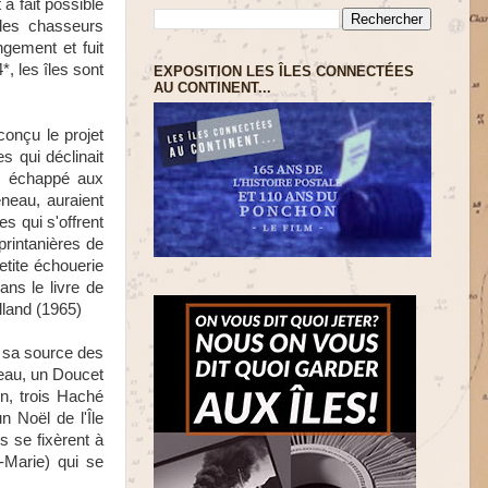
à fait possible
 des chasseurs
gement et fuit
*, les îles sont
EXPOSITION LES ÎLES CONNECTÉES
AU CONTINENT...
conçu le projet
s qui déclinait
nt échappé aux
eneau, auraient
s qui s'offrent
printanières de
etite échouerie
ans le livre de
lland (1965)
e sa source des
eau, un Doucet
n, trois Haché
n Noël de l'Île
s se fixèrent à
-Marie) qui se