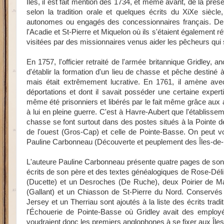
Îles, il est fait mention dès 1734, et même avant, de la prés
selon la tradition orale et quelques écrits du XiXe sièc
autonomes ou engagés des concessionnaires français. De 
l'Acadie et St-Pierre et Miquelon où ils s'étaient également ré
visitées par des missionnaires venus aider les pêcheurs qui 
En 1757, l'officier retraité de l'armée britannique Gridle
d'établir la formation d'un lieu de chasse et pêche destiné 
mais était extrêmement lucrative. En 1761, il amène avec
déportations et dont il savait posséder une certaine exper
même été prisonniers et libérés par le fait même grâce aux ac
à lui en pleine guerre. C'est à Havre-Aubert que l'établissem
chasse se font surtout dans des postes situés à la Pointe de
de l'ouest (Gros-Cap) et celle de Pointe-Basse. On peut voi
Pauline Carbonneau (Découverte et peuplement des Îles-de-la
L'auteure Pauline Carbonneau présente quatre pages de son 
écrits de son père et des textes généalogiques de Rose-Dél
(Ducette) et un Desroches (De Ruche), deux Poirier de Ma
(Gallant) et un Chiasson de St-Pierre du Nord. Conservés pa
Jersey et un Therriau sont ajoutés à la liste des écrits t
l'Échouerie de Pointe-Basse où Gridley avait des employés
voudraient donc les premiers anglophones à se fixer aux Îl