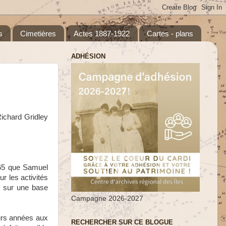
s
Cimetières
Actes 1887-1922
Cartes - plans
ADHÉSION
Richard Gridley
765 que Samuel
r les activités
s sur une base
Campagne 2026-2027
urs années aux
RECHERCHER SUR CE BLOGUE