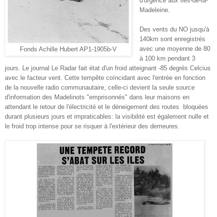
d'urgence aux Îles-de-la-
Madeleine.
Des vents du NO jusqu'à
140km sont enregistré
s
avec une moyenne de 80
Fonds Achille Hubert AP1-1905b-V
à 100 km pendant 3
jours. Le
journal Le Radar fait état d'un froid atteignant -85 degrés
C
elcius
avec le facteur vent. Cette tempête co
ï
ncidant avec l'entrée en fonction
de la nouvelle radio communautaire, celle
-ci devient la seule source
d'information des Madelinots
"emprisonnés" dans leur maiso
ns en
attendant le
retour de l'électricité et le déneigement des routes bloquées
durant plusieurs jours et impraticables:
la visibilité est également nulle et
le froid trop intense pour se risquer à l'extérieur des deme
ures
.