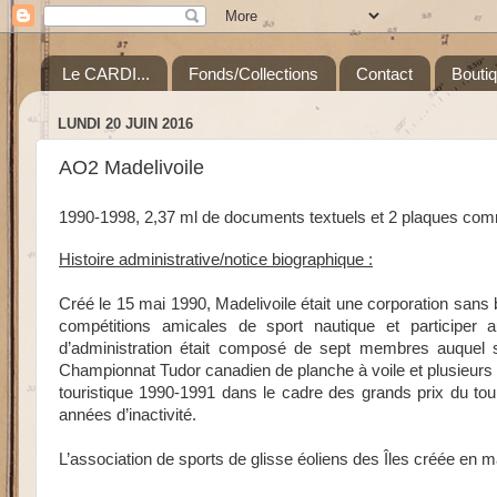
Le CARDI...
Fonds/Collections
Contact
Bouti
LUNDI 20 JUIN 2016
AO2 Madelivoile
1990-1998, 2,37 ml de documents textuels et 2 plaques co
Histoire administrative/notice biographique :
Créé le 15 mai 1990, Madelivoile était une corporation sans b
compétitions amicales de sport nautique et participer a
d’administration était composé de sept membres auquel se
Championnat Tudor canadien de planche à voile et plusieurs é
touristique 1990-1991 dans le cadre des grands prix du tour
années d’inactivité.
L’association de sports de glisse éoliens des Îles créée en m