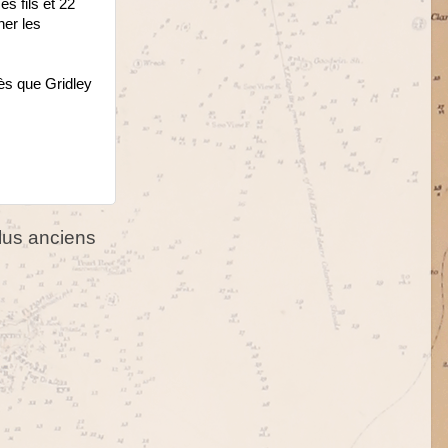
es fils et 22
ner les
rès que Gridley
us anciens