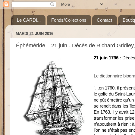
Le CARDI...
Fonds/Collections
Contact
Bouti
MARDI 21 JUIN 2016
Éphéméride... 21 juin - Décès de Richard Gridley,
21 juin 1796 :
Décès 
Le dictionnaire biog
"...en 1760, il prése
le golfe du Saint-Lau
ne pût émettre qu’un
se rendit dans les î
En 1763, il y avait 1
transformer les prise
n’aboutirent à rien ;
l’on ne s’était pas e