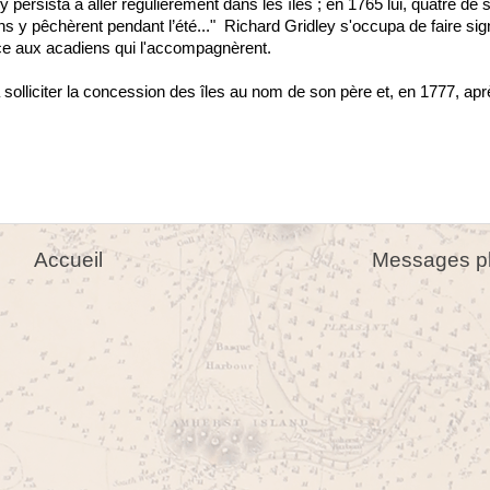
 persista à aller régulièrement dans les îles ; en 1765 lui, quatre de s
 y pêchèrent pendant l’été..." Richard Gridley s'occupa de faire sig
ce aux acadiens qui l'accompagnèrent.
 solliciter la concession des îles au nom de son père et, en 1777, ap
Accueil
Messages pl