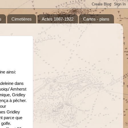
s
Cimetières
Actes 1887-1922
Cartes - plans
ne ainsi:
adeleine dans
Quoiqu’ Amherst
nique, Gridley
ença à pêcher.
pour
ues Gridley
ent parce que
 golfe.