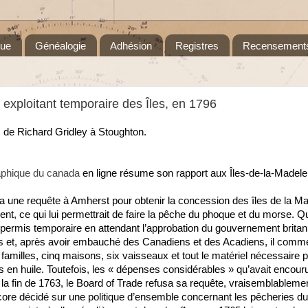
que
Généalogie
Adhésion
Registres
Recensement
 exploitant temporaire des Îles, en 1796
de Richard Gridley à Stoughton.
raphique du canada
en ligne résume son rapport aux Îles-de-la-Madelei
nta une requête à Amherst pour obtenir la concession des îles de la M
rent, ce qui lui permettrait de faire la pêche du phoque et du morse. 
 permis temporaire en attendant l’approbation du gouvernement britan
les et, après avoir embauché des Canadiens et des Acadiens, il comm
2 familles, cinq maisons, six vaisseaux et tout le matériel nécessaire 
s en huile. Toutefois, les « dépenses considérables » qu’avait encour
 à la fin de 1763, le Board of Trade refusa sa requête, vraisemblablem
ncore décidé sur une politique d’ensemble concernant les pêcheries du