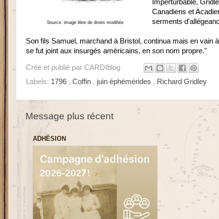
Imperturbable, Gridley
Canadiens et Acadiens
serments d'allégean
Source: image libre de droits modifiée
Son fils Samuel, marchand à Bristol, continua mais en vain à
se fut joint aux insurgés américains, en son nom propre."
Créé et publié par
CARDIblog
Labels:
1796
,
Coffin
,
juin éphémérides
,
Richard Gridley
Message plus récent
ADHÉSION