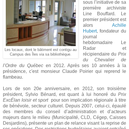
sous l’initiative de sa
première archiviste
Line Bouffard. Le
premier président est
alors
Achille
Hubert
, fondateur du
journal
hebdomadaire Le
Radar et
Les locaux, dont le bâtiment est contigu au
récipiendaire du
Prix
Campus des Îles via sa bibliothèque.
du Chevalier de
l’Ordre du Québec
en 2012. Après ses 10 années à la
présidence, c'est monsieur Claude Poirier qui reprend le
flambeau.
Lors de son 20e anniversaire, en 2012, son troisième
président, Sylvio Bénard, est quant à lui honoré du
Prix
ExcÉlan loisir et sport
pour son implication régionale à titre
de bénévole, secteur culturel. Depuis 2007, celui-ci, épaulé
des membres du conseil d’administration et d’acteurs
majeurs dans le milieu (Municipalité, CLD, Cégep, Caisses
Desjardins), présente un plan de relance visant la reprise de
ses opérations. Des restrictions budgétaires avaient entraîné