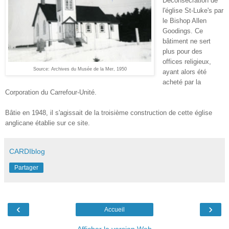
Déconsécration de
l'église St-Luke's par
le Bishop Allen
Goodings. Ce
bâtiment ne sert
plus pour des
offices religieux,
Source: Archives du Musée de la Mer, 1950
ayant alors été
acheté par la
Corporation du Carrefour-Unité.
Bâtie en 1948, il s'agissait de la troisième construction de cette église
anglicane établie sur ce site.
CARDIblog
Partager
‹
›
Accueil
Afficher la version Web