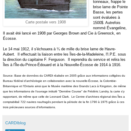
tonneaux,
frappe le
brise lame de Pointe
Basse, les pertes
sont évaluées à
Carte postale vers 1908
1500$. Autrefois
nommé Évangeline,
Il avait été lancé en 1908 par Georges Brown and Cie à Greenock, en
Écosse.
Le 14 mai 1912, il s'échouera à ¼ de mille du brise lame de Havre-
Aubert. Il effectuait la liaison entre les Îles-de-la-Madeleine, l'I.P.E. sous
la direction du capitaine F. Ferguson. Il reprendra du service et relira les
Îles à l'Île-du-Prince-Édouard et à la Nouvelle-Écosse de 1914 à 1916.
Source: Base de données du CARDI réalisée en 2005 grâce aux informations colligées du
Bureau fédéral d'archéologie en collaboration avec la nouvelle-Écosse, la Colombie-
Britannique et l'Ontario ainsi que le Musée maritime des Grands Lacs à Kingston, de même
que les informations de l'ouvrage intitulé "Dernière Course" de Frédéric Landry, la carte s'y
rapportant, de même que celle de Leonard Clark. Le Centre d'archives régional des Îles a
comptabilisé 722 navires naufragés pendant la période de la fin 1790 à 1975 grâce à ces
trois précieuses sources d'informations.
CARDIblog