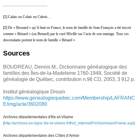
[1]
Calais ou Colais ou Caheis…
[2]
De « Besnard » qu’il était en France, le nom de famille de Jean-François a
été inscrit
comme « Bénard » (ou Benard) par le curé Miville sur l’acte de son
mariage. Tous ses
descendants portent le nom de famille « Bénard ».
Sources
BOUDREAU, Dennis M., Dictionnaire généalogique des
familles des Îles-de-la-Madeleine 1760-1948, Société
de
généalogie de Québec, contribution n
96 CD, 2003, 3 912 p.
o
Institut généalogique Drouin
https://www.genealogiequebec.com/Membership/LAFRANC
E/img/acte/3602080
Archives départementales d'Ille-et-Vilaine
(
http://archives-en-ligne.ille-et-vilaine.fr/thot_internet/FrmSommaireFrame.asp
)
Archives départementales des Côtes d’Armor