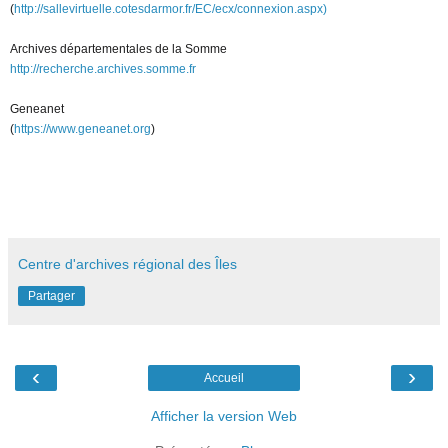
(
http://sallevirtuelle.cotesdarmor.fr/EC/ecx/connexion.aspx)
Archives départementales de la Somme
http://recherche.archives.somme.fr
Geneanet
(
https://www.geneanet.org
)
Centre d'archives régional des Îles
Partager
‹
›
Accueil
Afficher la version Web