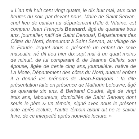
« L’an mil huit cent vingt quatre, le dix huit mai, aux cinq
heures du soir, par devant nous, Maire de Saint Servan,
chef lieu de canton au département d’Ille & Vilaine, est
comparu Jean François
Besnard
, âgé de quarante trois
ans, journalier, natif de Saint Denoual, Département des
Côtes du Nord, demeurant à Saint Servan, au village de
la Flourie, lequel nous a présenté un enfant de sexe
masculin, né dit lieu hier dix sept mai à un quart moins
de minuit, de lui comparant & de Jeanne Gallais, son
épouse, âgée de trente cinq ans, journalière, native de
La Motte, Département des côtes du Nord; auquel enfant
il a donné les prénoms de
Jean-François
: la dite
présentation faite en présence de Mathurin Lefeuvre, âgé
de quarante six ans, & Bertrand Coudré, âgé de vingt
trois ans, laboureurs, domiciliés de Saint Servan; dont
seuls le père & un témoin, signé avec nous le présent
acte après lecture, l’autre témoin ayant dit ne le savoir
faire, de ce interpellé après nouvelle lecture. »