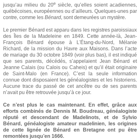
e
jusqu’au milieu du 20
siècle, qu’elles soient acadiennes,
québécoises, européennes ou d’ailleurs. Quelques-unes par
contre, comme les
Bénard
, sont demeurées un mystère.
Le premier Bénard est apparu dans les registres paroissiaux
des Îles de la Madeleine en 1849. Cette année-là, Jean-
François Bénard épouse à L'Étang-du-Nord, Mélanie
Richard, de la mission du Havre aux Maisons. Dans l’acte
de mariage du 30 octobre 1849 (voir plus bas), il est indiqué
que ses parents, décédés, s’appelaient Jean Bénard et
Jeanne Calais (ou Calois ou Caheis) et qu’il était originaire
de Saint-Malo (en France). C’est la seule information
connue dont disposaient les généalogistes et les historiens.
Aucune trace du passé de cet ancêtre ou de ses parents
n’avait pu être retrouvée jusqu’à ce jour.
Ce n’est plus le cas maintenant. En effet, grâce aux
efforts combinés de Dennis M. Boudreau, généalogiste
réputé et descendant de Madelinots, et de Sylvio
Bénard, généalogiste amateur
madelinien
, les origines
de cette lignée de Bénard en Bretagne ont pu être
remontées jusqu’en 1666.