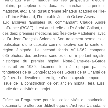
Painchaud ayant marqué les Îles (inspecteur d’école,
notaire, percepteur des douanes, marchand, arpenteur,
magistrat, etc.) ainsi qu’au premier sénateur acadien de l’Île-
du-Prince-Édouard, l’honorable Joseph-Octave Arsenault, et
aux archives familiales du commandant Claude André
LaFrance (RCAF).
Il est aussi relié au Dr André Gallant, un
des deux premiers médecins aux Îles-de-la-Madeleine, avec
le Dr Jean-François Solomon. Son traitement permettra la
réalisation d’une capsule commémorative sur la santé en
région éloignée. Le second fonds AC1-S62 comporte
685 photos, des archives sonores et un important registre
historique du premier hôpital Notre-Dame-de-la-Garde
construit en 1939, document tenu à l'époque par les
fondatrices de la Congrégation des Sœurs de la Charité de
Québec. Le dévoilement en ligne d’une capsule temporelle,
issue de la construction de cet ancien hôpital, fera aussi
partie des activités du projet.
Grâce au Programme pour les collectivités du patrimoine
documentaire offert par Bibliothèque et Archives Canada, le