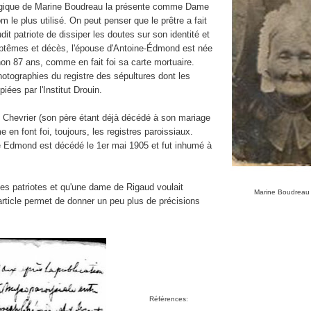
ogique de Marine Boudreau la présente comme Dame
le plus utilisé. On peut penser que le prêtre a fait
udit patriote de dissiper les doutes sur son identité et
baptêmes et décès, l'épouse d'Antoine-Édmond est née
non 87 ans, comme en fait foi sa carte mortuaire.
hotographies du registre des sépultures dont les
iées par l'Institut Drouin.
h Chevrier (son père étant déjà décédé à son mariage
en font foi, toujours, les registres paroissiaux.
e Edmond est décédé le 1er mai 1905 et fut inhumé à
s patriotes et qu'une dame de Rigaud voulait
Marine Boudreau
article permet de donner un peu plus de précisions
Références: