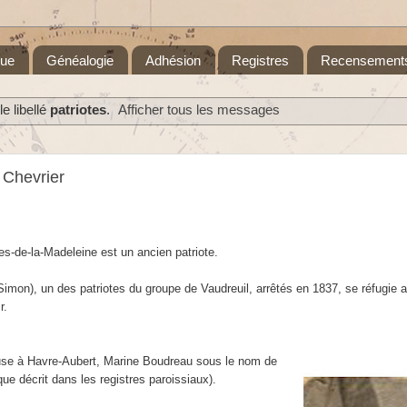
que
Généalogie
Adhésion
Registres
Recensement
e libellé
patriotes
.
Afficher tous les messages
 Chevrier
es-de-la-Madeleine est un ancien patriote.
imon), un des patriotes du groupe de Vaudreuil, arrêtés en 1837, se réfugie a
ir.
use à Havre-Aubert, Marine Boudreau sous le nom de
que décrit dans les registres paroissiaux).