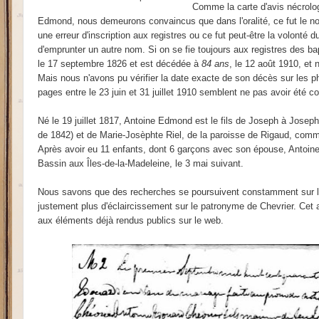
Comme la carte d'avis nécrol
Edmond, nous demeurons convaincus que dans l'oralité, ce fut le nom 
une erreur d'inscription aux registres ou ce fut peut-être la volonté d
d'emprunter un autre nom. Si on se fie toujours aux registres des 
le 17 septembre 1826 et est décédée à
84 ans
, le 12 août 1910, et 
Mais nous n'avons pu vérifier la date exacte de son décès sur les p
pages entre le 23 juin et 31 juillet 1910 semblent ne pas avoir été cop
Né le 19 juillet 1817, Antoine Edmond est le fils de Joseph à Josep
de 1842) et de Marie-Josèphte Riel, de la paroisse de Rigaud, comme 
Après avoir eu 11 enfants, dont 6 garçons avec son épouse, Antoin
Bassin aux Îles-de-la-Madeleine, le 3 mai suivant.
Nous savons que des recherches se poursuivent constamment sur le
justement plus d'éclaircissement sur le patronyme de Chevrier. Cet 
aux éléments déjà rendus publics sur le web.