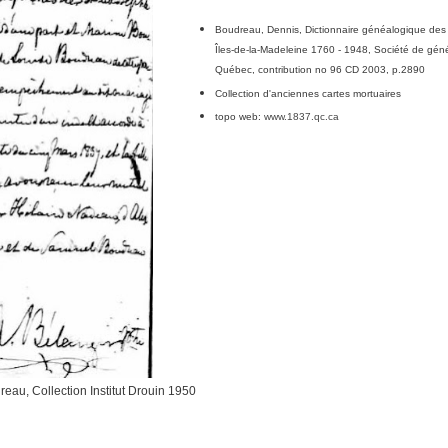
Boudreau,
D
ennis, Dictionnaire généalogique des 
Îles-de-la-Madeleine 1760 - 1948, Société de gén
Québec, contribution no 96 CD 2003, p.
2890
Collection d'anciennes cartes mortuaires
topo web:
www
.1837.
qc
.ca
au, Collection Institut Drouin 1950