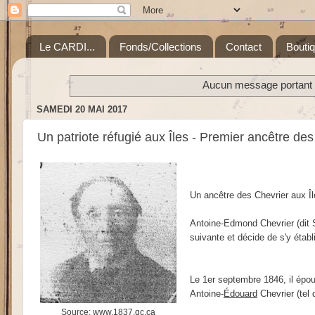
Le CARDI...
Fonds/Collections
Contact
Bouti
Aucun message portant l
SAMEDI 20 MAI 2017
Un patriote réfugié aux Îles - Premier ancêtre des
Un ancêtre des Chevrier aux Îl
Antoine-Edmond Chevrier (dit S
suivante et décide de s'y établ
Le 1er septembre 1846, il épo
Antoine-
Édouard
Chevrier (tel 
Source: www.1837.qc.ca