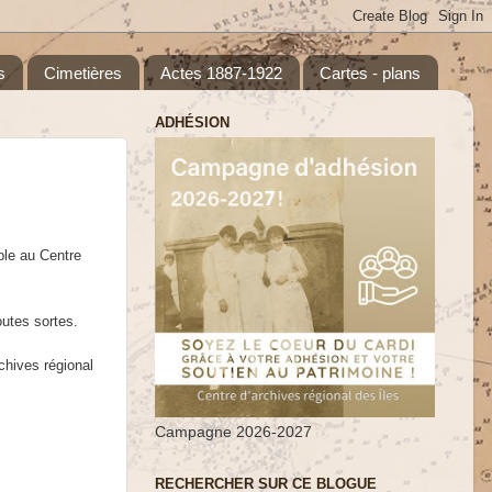
s
Cimetières
Actes 1887-1922
Cartes - plans
ADHÉSION
ble au Centre
outes sortes.
chives régional
Campagne 2026-2027
RECHERCHER SUR CE BLOGUE