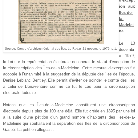
d'except
ion aux
Îles-de-
la-
Madelei
ne
Le 13
Source: Centre d'archives régional des Îles, Le Radar, 21 novembre 1979, p.1
.
décembr
e 1979,
la Loi sur la représentation électorale consacrait le statut d’exception de
la circonscription des Îles-de-la-Madeleine. Cette mesure d’exception fut
adoptée à l’unanimité à la suggestion de
la députée des îles de l’époque,
Denise Leblanc Bentley. Elle permit d'éviter de scinder le comté des Îles
à celui de Bonaventure comme ce fut le cas pour la circonscription
électorale fédérale.
Notons que les Îles-de-la-Madeleine constituent une circonscription
électorale depuis plus de 100 ans déjà. Elle fut créée en 1895 par une loi
à la suite d’une pétition d’un grand nombre d’habitants des Îles-de-la-
Madeleine qui souhaitaient la séparation des
Îl
es de la circonscription de
Gaspé. La pétition alléguait :