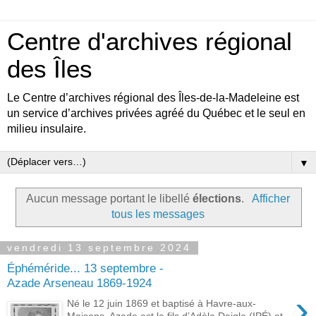
Centre d'archives régional
des Îles
Le Centre d’archives régional des Îles-de-la-Madeleine est
un service d’archives privées agréé du Québec et le seul en
milieu insulaire.
▼
Aucun message portant le libellé
élections
.
Afficher
tous les messages
vendredi 13 septembre 2024
Éphéméride... 13 septembre -
Azade Arseneau 1869-1924
›
Né le 12 juin 1869 et baptisé à Havre-aux-
Maisons, Azade est le fils d’Adèle Daigle (IPÉ) et