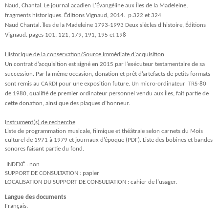
Naud, Chantal. Le journal acadien L'Évangéline aux Îles de la Madeleine,
fragments historiques. Éditions Vignaud, 2014. p.322 et 324
Naud Chantal. Îles de la Madeleine 1793-1993 Deux siècles d'histoire, Éditions
Vignaud. pages 101, 121, 179, 191, 195 et 198
Historique de la conservation/Source immédiate d'acquisition
Un contrat d’acquisition est signé en 2015 par l’exécuteur testamentaire de sa
succession. Par la même occasion, donation et prêt d’artefacts de petits formats
sont remis au CARDI pour une exposition future.
Un micro-ordinateur TRS-80
de 1980, qualifié de premier ordinateur personnel vendu aux Îles, fait partie de
cette donation, ainsi que des plaques d’honneur.
I
nstrument(s) de recherche
Liste de programmation musicale, filmique et théâtrale selon carnets du Mois
culturel de 1971 à 1979 et journaux d’époque (PDF). Liste des bobines et bandes
sonores faisant partie du fond.
INDEXÉ : non
SUPPORT DE CONSULTATION : papier
LOCALISATION DU SUPPORT DE CONSULTATION : cahier de l’usager.
Langue des documents
Français.