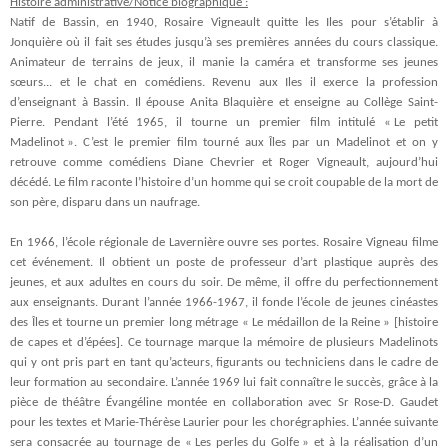
Histoire administrative/Notice biographique :
Natif de Bassin, en 1940, Rosaire Vigneault
quitte les Iles pour s’établir à
Jonquière où il fait ses études jusqu’à ses premières années du cours classique.
Animateur de terrains de jeux, il manie la caméra et transforme ses jeunes
sœurs... et le chat en comédiens. Revenu aux Iles il exerce la profession
d’enseignant à Bassin.
Il épouse Anita Blaquière et enseigne au Collège Saint-
Pierre. Pendant l’été 1965, il tourne un premier film intitulé « Le petit
Madelinot ». C’est le premier film tourné aux Îles par un Madelinot et on y
retrouve comme comédiens Diane Chevrier et Roger Vigneault, aujourd’hui
décédé. Le film raconte l’histoire d’un homme qui se croit coupable de la mort de
son père, disparu dans un naufrage.
En 1966, l’école régionale de Lavernière ouvre ses portes. Rosaire Vigneau filme
cet événement. Il obtient un poste de professeur d’art plastique auprès des
jeunes, et aux adultes en cours du soir. De même, il offre du perfectionnement
aux enseignants. Durant l’année 1966-1967, il fonde l’école de jeunes cinéastes
des Îles et tourne un premier long métrage « Le médaillon de la Reine » [histoire
de capes et d’épées]. Ce tournage marque la mémoire de plusieurs Madelinots
qui y ont pris part en tant qu’acteurs, figurants ou techniciens dans le cadre de
leur formation au secondaire. L’année 1969 lui fait connaître le succès, grâce à la
pièce de théâtre Évangéline montée en collaboration
avec Sr Rose-D. Gaudet
pour les textes et Marie-Thérèse Laurier pour les chorégraphies. L’
année suivante
sera consacrée au tournage de « Les perles du Golfe » et à la réalisation d’un