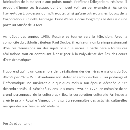
fabrication de la tapisserie aux points noués. Préférant l’allégorie au réalisme, il
produit d’immenses fresques dont on peut voir un bel exemple à l’église de
Havre-Aubert, au-dessus du maître-autel, ainsi qu’une autre dans les locaux de la
Corporation culturelle Arrimage.
L’une d’elles a orné longtemps le dessus d’une
porte au Musée de la Mer.
Au début des années 1980, Rosaire se tourne vers la télévision. Avec la
complicité du câblodistributeur Paul Duclos, il réalise un nombre impressionnant
d’heures d’émissions sur des sujets plus que variés. Il participera à toutes ces
réalisations tout en continuant à enseigner à la Polyvalente des Îles, des cours
d’arts dramatiques.
Il apprend qu’il a un cancer lors de la réalisation des dernières émissions du Sac
d’école par CTCF-TV.
Il abandonne son atelier et s’adonne chez lui au jardinage et
l’informatique, ne survivant que quelques mois à son épouse décédée le 1er
décembre 1989. Il s’éteint à 49 ans, le 5 mars 1990.
En 1993, en mémoire de ce
grand personnage de la culture aux Îles, la corporation culturelle Arrimage a
créé le prix « Rosaire Vigneault », visant à reconnaître des activités culturelles
marquantes aux Îles-de-la-Madeleine.
Portée et contenu :