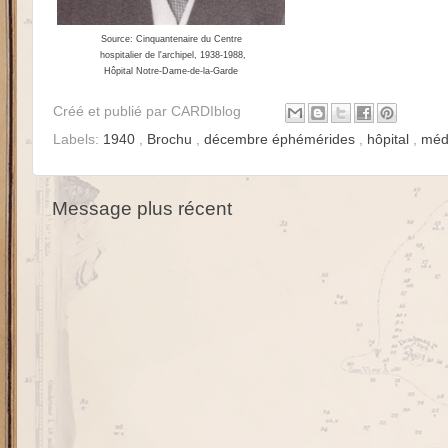
Source: Cinquantenaire du Centre
hospitalier de l'archipel, 1938-1988,
Hôpital Notre-Dame-de-la-Garde
Créé et publié par
CARDIblog
Labels:
1940
,
Brochu
,
décembre éphémérides
,
hôpital
,
méd
Message plus récent