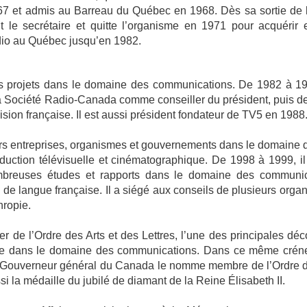
67 et admis au Barreau du Québec en 1968. Dès sa sortie de l’
le secrétaire et quitte l’organisme en 1971 pour acquérir e
adio au Québec jusqu’en 1982.
rents projets dans le domaine des communications. De 1982 à 1
a Société Radio-Canada comme conseiller du président, puis de
vision française. Il est aussi président fondateur de TV5 en 1988
sieurs entreprises, organismes et gouvernements dans le domaine d
roduction télévisuelle et cinématographique. De 1998 à 1999, i
ombreuses études et rapports dans le domaine des communicat
l de langue française. Il a siégé aux conseils de plusieurs orga
hropie.
ier de l’Ordre des Arts et des Lettres, l’une des principales déc
able dans le domaine des communications. Dans ce même crén
le Gouverneur général du Canada le nomme membre de l’Ordre
i la médaille du jubilé de diamant de la Reine Élisabeth II.