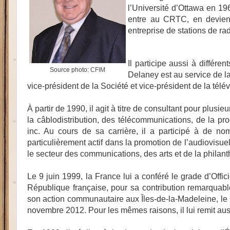
l’Université d’Ottawa en 19
entre au CRTC, en devient 
entreprise de stations de r
Il participe aussi à diffé
Source photo:
CFIM
Delaney est au service de l
vice-président de la Société et vice-président de la télé
À partir de 1990, il agit à titre de consultant pour plu
la câblodistribution, des télécommunications, de la p
inc. Au cours de sa carrière, il a participé à de n
particulièrement actif dans la promotion de l’audiovisue
le secteur des communications, des arts et de la philant
Le 9 juin 1999, la France lui a conféré le grade d’Offic
République française, pour sa contribution remarqu
son action communautaire aux Îles-de-la-Madeleine, 
novembre 2012. Pour les mêmes raisons, il lui remit auss