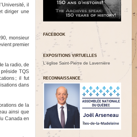
Université, il
t diriger une
FACEBOOK
990, monsieur
vient premier
.
EXPOSITIONS VIRTUELLES
L'église Saint-Pierre de Lavernière
e la radio, de
l préside TQS
ions ; il fut
RECONNAISSANCE
nisations dans
orations de la
eau ainsi que
 du Canada en