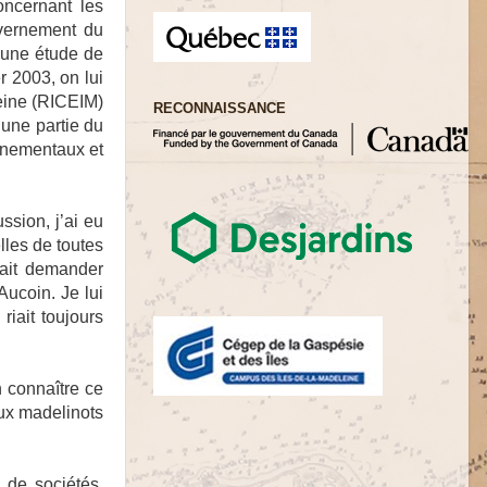
oncernant les
uvernement du
r une étude de
r 2003, on lui
leine (RICEIM)
RECONNAISSANCE
 une partie du
ernementaux et
ssion, j’ai eu
lles de toutes
fait demander
ucoin. Je lui
riait toujours
n connaître ce
eux madelinots
e de sociétés,