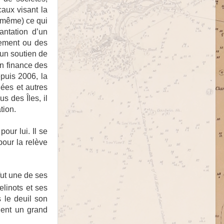
aux visant la
oi-même) ce qui
lantation d’un
rement ou des
 un soutien de
on
finance des
puis 2006, la
ées et autres
s des Îles, il
tion.
our lui. Il se
pour la relève
fut une de ses
elinots et ses
 le deuil son
dent un grand