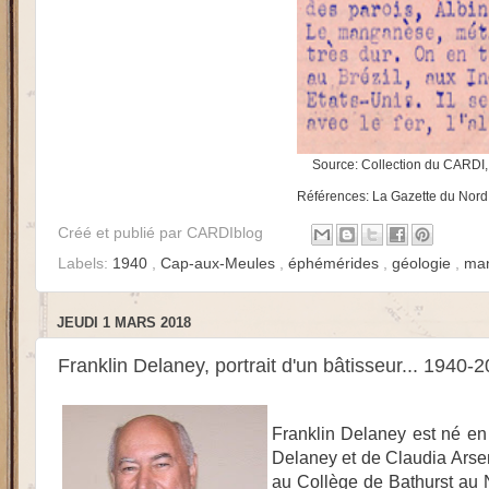
Source: Collection du CARDI
Références: La Gazette du Nord
Créé et publié par
CARDIblog
Labels:
1940
,
Cap-aux-Meules
,
éphémérides
,
géologie
,
ma
JEUDI 1 MARS 2018
Franklin Delaney, portrait d'un bâtisseur... 1940-
Franklin Delaney est né en 
Delaney et de Claudia Arsene
au Collège de Bathurst au N