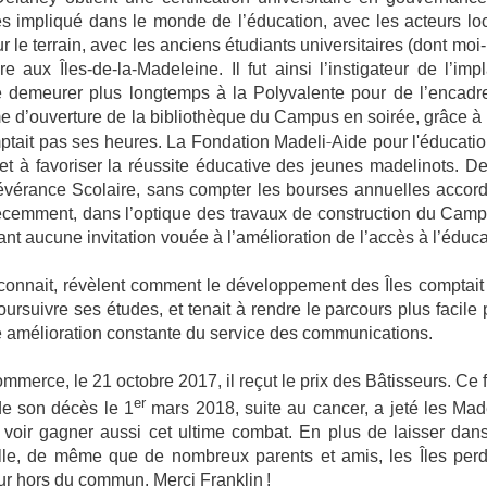
ès impliqué dans le monde de l’éducation, avec les acteurs loc
 sur le terrain, avec les anciens étudiants universitaires (dont m
 aux Îles-de-la-Madeleine. Il fut ainsi l’instigateur de l’imp
de demeurer plus longtemps à la Polyvalente pour de l’encad
me d’ouverture de la bibliothèque du Campus en soirée, grâce à
‐
mptait pas ses heures. La Fondation Madeli
Aide pour l'éducati
 et à favoriser la réussite éducative des jeunes madelinots.
De
vérance Scolaire, sans compter les bourses annuelles accord
écemment, dans l’optique des travaux de construction du Campu
sant aucune invitation vouée à l’amélioration de l’accès à l’éduca
connait, révèlent comment le développement des Îles comptait p
rsuivre ses études, et tenait à rendre le parcours plus facile 
e amélioration constante du service des communications.
merce, le 21 octobre 2017, il reçut le prix des Bâtisseurs. Ce 
er
de son décès le 1
mars 2018, suite au cancer, a jeté les Mad
 voir gagner aussi cet ultime combat. En plus de laisser dans
lle, de même que de nombreux parents et amis, les Îles per
r hors du commun. Merci Franklin !