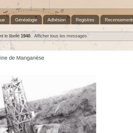
que
Généalogie
Adhésion
Registres
Recensement
 le libellé
1940
.
Afficher tous les messages
 mine de Manganèse