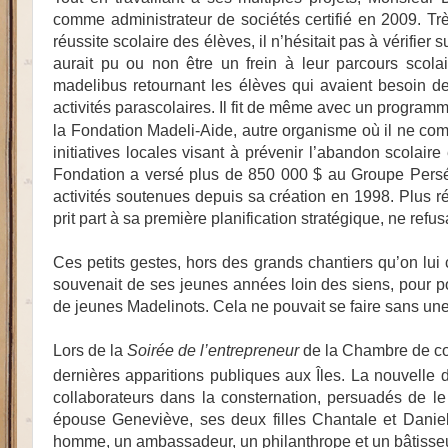
comme administrateur de sociétés certifié en 2009. Tr
réussite scolaire des élèves, il n’hésitait pas à vérifier
aurait pu ou non être un frein à leur parcours scolaire
madelibus retournant les élèves qui avaient besoin 
activités parascolaires. Il fit de même avec un program
la Fondation Madeli-Aide, autre organisme où il ne co
initiatives locales visant à prévenir l’abandon scolaire
Fondation a versé plus de 850 000 $ au Groupe Persé
activités soutenues depuis sa création en 1998. Plus r
prit part à sa première planification stratégique, ne refu
Ces petits gestes, hors des grands chantiers qu’on lui 
souvenait de ses jeunes années loin des siens, pour pou
de jeunes Madelinots. Cela ne pouvait se faire sans un
Lors de la
Soirée de l’entrepreneur
de la Chambre de com
dernières apparitions publiques aux Îles. La nouvelle 
collaborateurs dans la consternation, persuadés de le
épouse Geneviève, ses deux filles Chantale et Danie
homme, un ambassadeur, un philanthrope et un bâtisseu