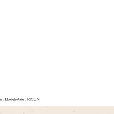
on
,
Madeli-Aide
,
RICEIM