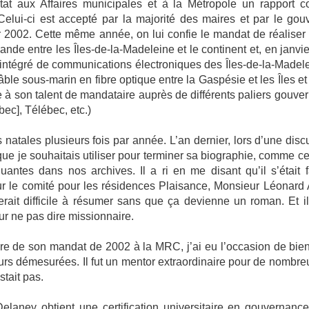
tat aux Affaires municipales et à la Métropole un rapport c
elui-ci est accepté par la majorité des maires et par le go
ier 2002. Cette même année, on
lui confie le mandat de réalise
ande entre les Îles-de-la-Madeleine et le continent et, en janvie
u intégré de communications électroniques des Îles-de-la-Made
âble sous-marin en fibre optique entre la Gaspésie et les Îles et
e à son talent de mandataire auprès de
différents paliers gouv
bec], Télébec, etc.)
s natales plusieurs fois par année. L’an dernier, lors d’une discu
e je souhaitais utiliser pour terminer sa biographie, comme ce
antes dans nos archives. Il a ri en me disant qu’il s’était 
 le comité pour les résidences Plaisance, Monsieur Léonard A
rait difficile à résumer sans que ça devienne un roman. Et il 
our ne pas dire missionnaire.
dre de son mandat de 2002 à la MRC, j’ai eu l’occasion de bie
eurs démesurées. Il fut un mentor extraordinaire pour de nombr
stait pas.
Delaney obtient une certification universitaire en gouvernanc