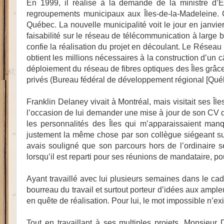
En 1999, il réalise à la demande de la ministre d’É
regroupements municipaux aux Îles-de-la-Madeleine. C
Québec. La nouvelle municipalité voit le jour en janv
faisabilité sur le réseau de télécommunication à large b
confie la réalisation du projet en découlant. Le Résea
obtient les millions nécessaires à
la construction d’un c
déploiement du réseau de fibres optiques des Îles grâc
privés (Bureau fédéral de développement régional [Qué
Franklin Delaney vivait à Montréal, mais visitait ses Île
l’occasion de lui demander une mise à jour de son CV qu
les personnalités des Îles qui m’apparaissaient manqu
justement la même chose par son collègue siégeant sur
avais souligné que son parcours hors de l’ordinaire se
lorsqu’il est reparti pour ses réunions de mandataire, p
Ayant travaillé avec lui plusieurs semaines dans le ca
bourreau du travail et surtout porteur d’idées aux ampl
en quête de réalisation. Pour lui, le mot impossible n’exi
Tout en travaillant à ses multiples projets, Monsieur 