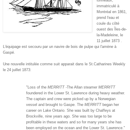
tonneaux,
immatriculé à
Montréal en 1861,
prend l'eau et
coule du côté
ouest des Îles-de-
la-Madeleine, le
11 juillet 1873 .
L'équipage est secouru par un navire de bois de pulpe qui l'amène à
Gaspé.
Une nouvelle intitulée comme suit apparait dans le St.Catharines Weekly
le 24 juillet 1873:
"Loss of the
MERRITT -
The Allan steamer
MERRITT
foundered in the Lower St. Lawrence during heavy weather.
The captain and crew were picked up by a Norwegian
vessel and brought to Gaspe. The
MERRITT
began her
career on Lake Ontario. She was built by Chaffeys at
Brockville, nine years ago. She was too large to be
profitable in these waters and so for many years she has
been employed on the ocean and the Lower St. Lawrence."