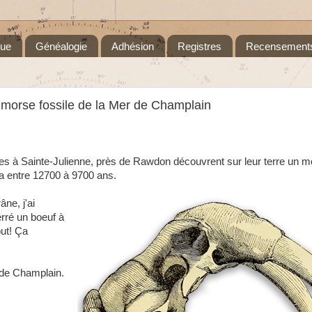
que
Généalogie
Adhésion
Registres
Recensement
 morse fossile de la Mer de Champlain
s à Sainte-Julienne, près de Rawdon découvrent sur leur terre un mo
y a entre 12700 à 9700 ans.
ne, j'ai
erré un boeuf à
out! Ça
r de Champlain.