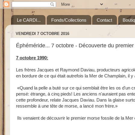
Le CARDI...
Fonds/Collections
Contact
Bouti
VENDREDI 7 OCTOBRE 2016
Éphéméride... 7 octobre - Découverte du premier
7 octobre 1990:
Les frères Jacques et Raymond Daviau, producteurs agricole
en bordure de ce qui était autrefois la Mer de Champlain, il 
«Quand la pelle a buté sur ce qui semblait être les os d'un crâ
pensé: étrange, à cinq pieds! Les anciens n'auraient pas ent
cette profondeur, relate Jacques Daviau. Dans la glaise surt
ressemble à une tête de morse, a lancé mon frère.»
Ils venaient de découvrir le premier morse fossile de la Me