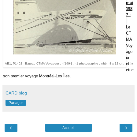
mai
198
7 :
Le
CT
MA
Voy
age
ur
effe
AE1, P1402
Bateau CTMA Voyageur . - [199-] . - 1 photographie : n&b ; 8 x 12 cm.
ctue
son premier voyage Montréal-Les Îles.
CARDIblog
Partager
‹
›
Accueil