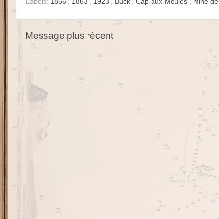
Labels:
1856
,
1863
,
1923
,
Buck
,
Cap-aux-Meules
,
mine d
Message plus récent