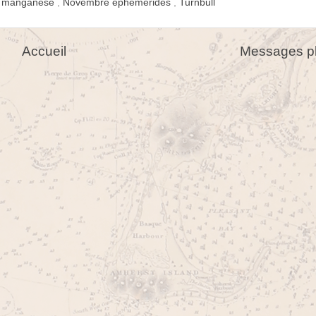
e manganèse
,
Novembre éphémérides
,
Turnbull
Accueil
Messages pl