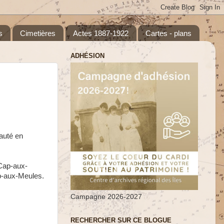
s
Cimetières
Actes 1887-1922
Cartes - plans
ADHÉSION
auté en
 Cap-aux-
p-aux-Meules.
Campagne 2026-2027
RECHERCHER SUR CE BLOGUE