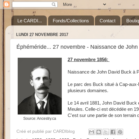
Le CARDI...
Fonds/Collections
Contact
Bouti
LUNDI 27 NOVEMBRE 2017
Éphéméride... 27 novembre - Naissance de John
27 novembre 1856:
Naissance de John David Buck à Po
Le parc des Buck situé à Cap-aux-M
plusieurs domaines.
Le 14 avril 1881, John David Buck 
Meules. Celle-ci est décédée en 1
C'est sur une partie de son terrain 
Source: Ancestry.ca
Créé et publié par
CARDIblog