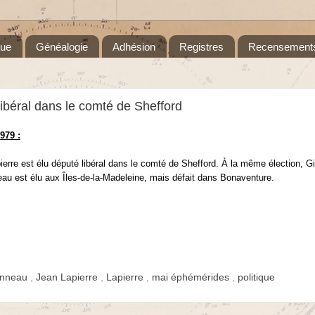
que
Généalogie
Adhésion
Registres
Recensement
libéral dans le comté de Shefford
979 :
erre est élu député libéral dans le comté de Shefford. À la même élection, Gi
au est élu aux Îles-de-la-Madeleine, mais défait dans Bonaventure.
onneau
,
Jean Lapierre
,
Lapierre
,
mai éphémérides
,
politique