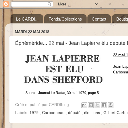
Le CARDI...
Fonds/Collections
Contact
Bouti
MARDI 22 MAI 2018
Éphéméride... 22 mai - Jean Lapierre élu député 
22 mai 1
Jean Lapi
Carbonne
Source: Journal Le Radar, 30 mai 1979, page 5
Créé et publié par
CARDIblog
Labels:
1979
,
Carbonneau
,
député
,
élections
,
Gilbert Carb