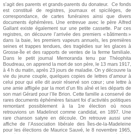
s’agit des parents et grands-parents du donateur. Ce fonds
est constitué de registres, journaux et spicilèges, de
correspondance, de cartes funéraires ainsi que divers
documents éphémères. Une entrevue avec le père Alfred
Gallant existe également sur une petite cassette. Par ces
registres, on découvre l’arrivée des premiers « bâtiments »
dans la baie, les premiers vapeurs annuels, les premières
seines et trappes tendues, des tragédies sur les glaces à
Grosse-Île et des rapports de ventes de la ferme familiale.
Dans le petit journal Memoranda tenu par Théophita
Boudreau, on apprend la mort de son père, le 13 mars 1917,
à 4 h du matin, après 23 jours de maladie. On y découvre la
vie du jeune couple, quelques copies de lettres d’amour à
celui pour qui elle dit avoir réservé son cœur ; une lettre à
une amie affligée par la mort d’un fils aîné et les départs de
son mari Gérard pour l’Ile Brion. Cette famille a conservé de
rares documents éphémères faisant foi d’activités politiques
remontant possiblement à la 1re élection où nous
retrouvions un Madelinot comme candidat, en 1897. Une
rare chanson satyre en découle. On retrouve aussi une
affiche de l’Association libérale des Îles-de-la-Madeleine
pour les élections de Maurice Sauvé, le 8 novembre 1965,