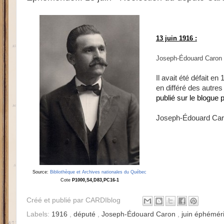
13 juin 1916 :
Joseph-Édouard Caron 
Il avait été défait e
en différé des autre
publié sur le blogue
Joseph-Édouard Caron
Source:
Bibliothèque et Archives nationales du Québec
Cote
P1000,S4,D83,PC16-1
Créé et publié par
CARDIblog
Labels:
1916
,
député
,
Joseph-Édouard Caron
,
juin éphémér