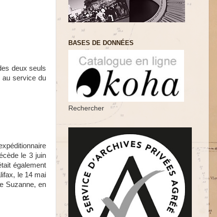
BASES DE DONNÉES
 des deux seuls
é au service du
Rechercher
expéditionnaire
écède le 3 juin
était également
lifax,
le 14 mai
re Suzanne, en