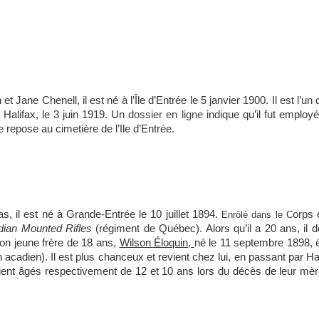
Jane Chenell, il est né à l’Île d’Entrée le 5 janvier 1900. Il est l’un
à Halifax, le 3 juin 1919. Un
dossier en ligne
indique qu’il fut employ
e repose au cimetière de l’Ile d’Entrée.
s, il est né à Grande-Entrée le 10 juillet 1894.
orps 
Enrôlé dans le C
dian Mounted Rifles
(régiment de Québec). Alors qu’il a 20 ans, il d
on jeune frère de 18 ans,
Wilson Éloquin,
né le 11 septembre 1898, 
on acadien). Il est plus chanceux et revient chez lui, en passant par Ha
ient âgés respectivement de 12 et 10 ans lors du décès de leur mè