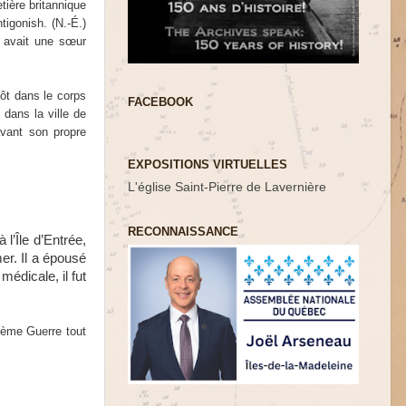
ière britannique
igonish. (N.-É.)
y avait une sœur
ôt dans le corps
FACEBOOK
 dans la ville de
avant son propre
EXPOSITIONS VIRTUELLES
L'église Saint-Pierre de Lavernière
RECONNAISSANCE
l’Île d’Entrée,
mer. Il a épousé
médicale, il fut
xième Guerre tout