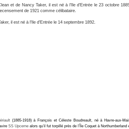
an et de Nancy Taker, il est né à l’Ile d’Entrée le 23 octobre 1889.
au recensement de 1921 comme célibataire.
r, il est né à l’Ile d’Entrée le 14 septembre 1892.
riault
(1885-1918) à François et Céleste Boudreault, né à Havre-aux-Mai
avire
SS Upcerne
alors qu’il fut torpillé près de l’Île Coquet à Northumberland