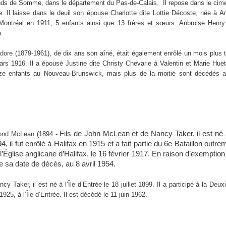
ds de Somme, dans le département du Pas-de-Calais. Il repose dans le cimet
l laisse dans le deuil son épouse Charlotte dite Lottie Décoste, née à Ant
 Montréal en 1911, 5 enfants ainsi que 13 frères et sœurs. Anbroise Henr
a.
dore
(1879-1961), de dix ans son aîné, était également enrôlé un mois plus t
ars 1916. Il a épousé Justine dite Christy Chevarie à Valentin et Marie Huet
nze enfants au Nouveau-Brunswick, mais plus de la moitié sont décédés 
Fils de John McLean et de Nancy Taker, il est né à 
mond McLean
(1894 -
 il fut enrôlé à Halifax en 1915 et a fait partie du 6e Bataillon outre
Église anglicane d’Halifax, le 16 février 1917. En raison d’exemption 
e sa date de décès, au 8 avril 1954.
Taker, il est né à l’Île d’Entrée le 18 juillet 1899. Il a participé à la Deu
25, à l’Île d’Entrée. Il est décédé le 11 juin 1962.