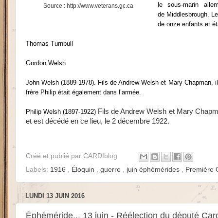
le sous-marin alle
Source : http://www.veterans.gc.ca
de
Middlesbrough. Les
de onze enfants et ét
Thomas Turnbull
Gordon Welsh
John Welsh (1889-1978). Fils de Andrew Welsh et Mary Chapman, il e
frère Philip était également dans l’armée.
Fils de Andrew Welsh et Mary Chapman, 
Philip Welsh (1897-1922)
et est décédé en ce lieu, le 2 décembre 1922.
Créé et publié par
CARDIblog
Labels:
1916
,
Éloquin
,
guerre
,
juin éphémérides
,
Première 
LUNDI 13 JUIN 2016
Éphéméride... 13 juin - Réélection du député Ca