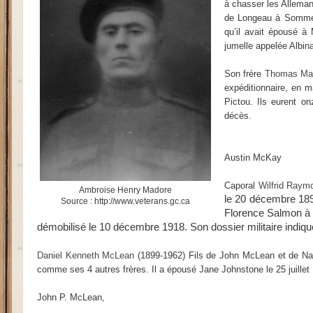
à chasser les Alleman
de Longeau à Somme. I
qu’il avait épousé à
jumelle appelée Albin
Son frère
Thomas Ma
expéditionnaire, en m
Pictou. Ils eurent o
décès.
Austin McKay
Caporal
Wilfrid Ray
Ambroise Henry Madore
le 20 décembre 1894,
Source : http://www.veterans.gc.ca
Florence Salmon à l’
démobilisé le 10 décembre 1918. Son dossier militaire indiqu
Daniel Kenneth McLean
(1899-1962) Fils de John McLean et de Nancy 
comme ses 4 autres frères. Il a épousé Jane Johnstone le 25 juillet 19
John P. McLean,