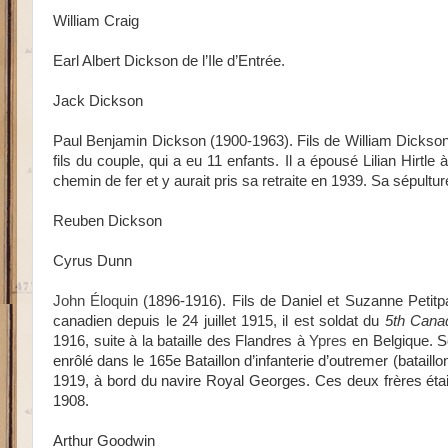
William Craig
Earl Albert Dickson de l’Ile d’Entrée.
Jack Dickson
Paul Benjamin Dickson (1900-1963). Fils de William Dickson et 
fils du couple, qui a eu 11 enfants. Il a épousé Lilian Hirtle 
chemin de fer et y aurait pris sa retraite en 1939. Sa sépultur
Reuben Dickson
Cyrus Dunn
John Éloquin
(1896-1916). Fils de Daniel et Suzanne Petitpa
canadien depuis le 24 juillet 1915, i
l est soldat du
5th Cana
1916, suite à la bataille des Flandres à
Ypres
en
Belgique.
S
enrôlé dans le 1
65e Bataillon d’infanterie d’outremer (bataill
1919,
à bord du navire Royal Georges. Ces deux frères éta
1908.
Arthur Goodwin