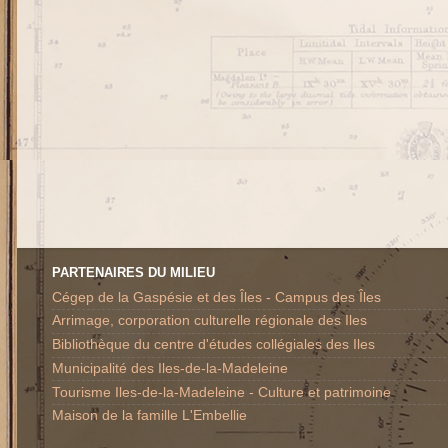
PARTENAIRES DU MILIEU
Cégep de la Gaspésie et des Îles - Campus des Îles
Arrimage, corporation culturelle régionale des Iles
Bibliothèque du centre d'études collégiales des Iles
Municipalité des Iles-de-la-Madeleine
Tourisme Iles-de-la-Madeleine - Culture et patrimoine
Maison de la famille L'Embellie