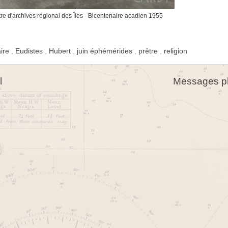
e d'archives régional des Îles - Bicentenaire acadien 1955
aire
,
Eudistes
,
Hubert
,
juin éphémérides
,
prêtre
,
religion
l
Messages pl