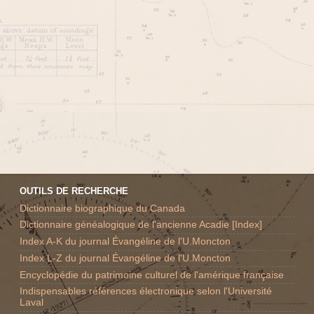
OUTILS DE RECHERCHE
Dictionnaire biographique du Canada
Dictionnaire généalogique de l'ancienne Acadie [Index]
Index A-K du journal Évangéline de l'U.Moncton
Index L-Z du journal Évangéline de l'U.Moncton
Encyclopédie du patrimoine culturel de l'amérique française
Indispensables références électronique selon l'Université
Laval