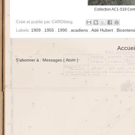
Collection AC1-S19 Centr
Créé et publié par
CARDIblog
Labels:
1909
,
1955
,
1990
,
acadiens
,
Adé Hubert
,
Bicenten
Accuei
S'abonner à :
Messages ( Atom )