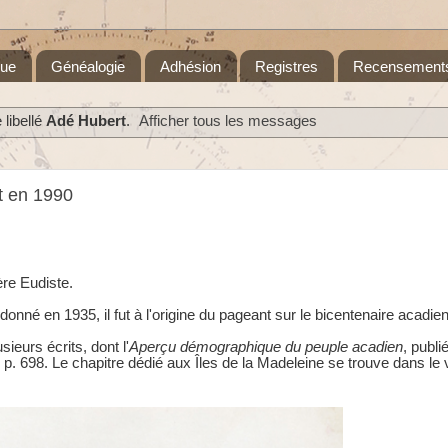
que
Généalogie
Adhésion
Registres
Recensement
libellé
Adé Hubert
.
Afficher tous les messages
t en 1990
re Eudiste.
onné en 1935, il fut à l'origine du pageant sur le bicentenaire acadie
usieurs écrits, dont l'
Aperçu démographique du peuple acadien
, publi
, p. 698. Le chapitre dédié aux Îles de la Madeleine se trouve dans le v